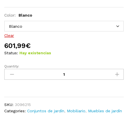
Color:
Blanco
Clear
601,99
€
Status:
Hay existencias
Quantity:
Muebles
de
jardín
7
pzas
y
SKU:
3096215
cojines
Categories:
Conjuntos de jardín
,
Mobiliario
,
Muebles de jardín
madera
maciza
de