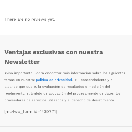
There are no reviews yet.
Ventajas exclusivas con nuestra
Newsletter
Aviso importante: Podr
á
encontrar m
á
s informaci
ó
n sobre los siguientes
temas en nuestra:
política de privacidad
. Su consentimiento y el
alcance que cubre, la evaluaci
ó
n de resultados o medici
ó
n del
rendimiento, el
á
mbito de aplicaci
ó
n del procesamiento de datos, los
proveedores de servicios utilizados y el derecho de desistimiento.
[mc4wp_form id=1439771]