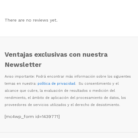
There are no reviews yet.
Ventajas exclusivas con nuestra
Newsletter
Aviso importante: Podr
á
encontrar m
á
s informaci
ó
n sobre los siguientes
temas en nuestra:
política de privacidad
. Su consentimiento y el
alcance que cubre, la evaluaci
ó
n de resultados o medici
ó
n del
rendimiento, el
á
mbito de aplicaci
ó
n del procesamiento de datos, los
proveedores de servicios utilizados y el derecho de desistimiento.
[mc4wp_form id=1439771]