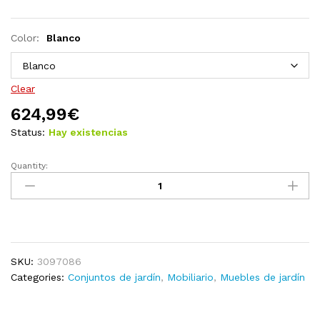
Color:
Blanco
Clear
624,99
€
Status:
Hay existencias
Quantity:
Muebles
de
jardín
7
piezas
cojines
SKU:
3097086
madera
Categories:
Conjuntos de jardín
,
Mobiliario
,
Muebles de jardín
de
pino
color