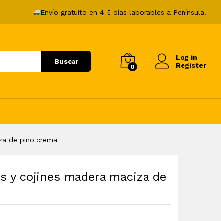
446,99
€
Añadir al carrito
Envío gratuito en 4-5 días laborables a Península.
Log in
Buscar
Register
0
iza de pino crema
as y cojines madera maciza de