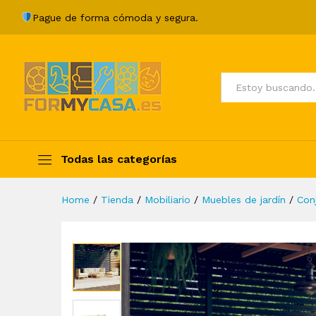
Muebles de jardín 6 pzas y c
Pague de forma cómoda y segura.
Description
Specification
Valoraci
Todos
Todas las categorías
Home
/
Tienda
/
Mobiliario
/
Muebles de jardín
/
Con