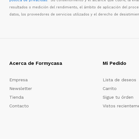
política de privacidad
. Su consentimiento y el alcance que cubre, la eva
resultados o medici
ó
n del rendimiento, el
á
mbito de aplicaci
ó
n del proc
datos, los proveedores de servicios utilizados y el derecho de desistimien
Acerca de Formycasa
Mi Pedido
Empresa
Lista de deseos
Newsletter
Carrito
Tienda
Sigue tu órden
Contacto
Vistos recientem