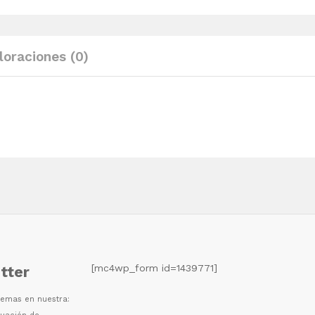
madera
maciza
de
loraciones (0)
pino
crema
quantity
[mc4wp_form id=1439771]
tter
 temas en nuestra: