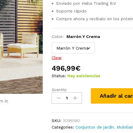
Enviado por Haba Trading B.V
Soporte rápido
Compre ahora y recíbalo en los próxi
Color:
Marrón Y Crema
Clear
496,99
€
Status:
Hay existencias
Quantity:
Muebles
Añadir al car
de
m in
jardín
6
pzas
SKU:
3096190
y
Categories:
Conjuntos de jardín
,
Mobiliar
cojines