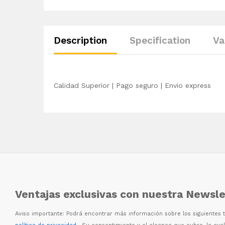
Description
Specification
Va
Calidad Superior | Pago seguro | Envio express
Ventajas exclusivas con nuestra Newsle
Aviso importante: Podr
á
encontrar m
á
s informaci
ó
n sobre los siguientes