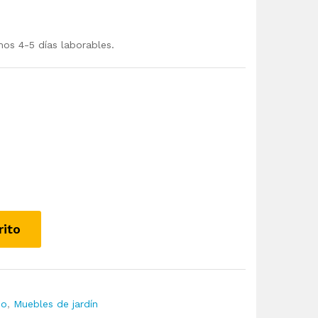
mos 4-5 días laborables.
rito
io
,
Muebles de jardín