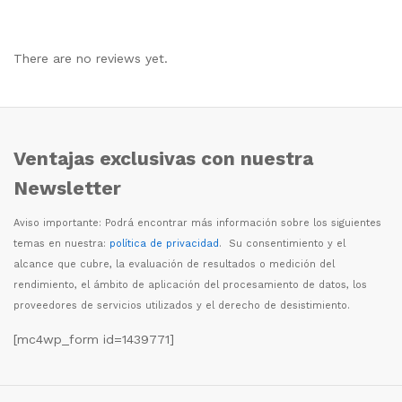
There are no reviews yet.
Ventajas exclusivas con nuestra
Newsletter
Aviso importante: Podr
á
encontrar m
á
s informaci
ó
n sobre los siguientes
temas en nuestra:
política de privacidad
. Su consentimiento y el
alcance que cubre, la evaluaci
ó
n de resultados o medici
ó
n del
rendimiento, el
á
mbito de aplicaci
ó
n del procesamiento de datos, los
proveedores de servicios utilizados y el derecho de desistimiento.
[mc4wp_form id=1439771]