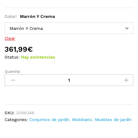
Color:
Marrón Y Crema
Clear
361,99
€
Status:
Hay existencias
Quantity:
Muebles
de
jardín
4
piezas
con
SKU:
3096346
cojines
Categories:
Conjuntos de jardín
,
Mobiliario
,
Muebles de jardín
madera
de
pino