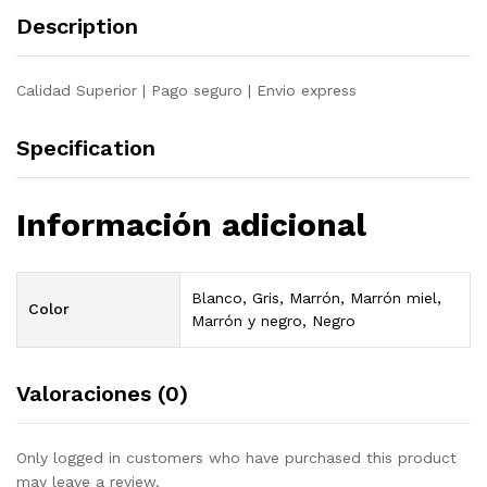
de
Description
pino
maciza
quantity
Calidad Superior | Pago seguro | Envio express
Specification
Información adicional
Blanco, Gris, Marrón, Marrón miel,
Color
Marrón y negro, Negro
Valoraciones (0)
Only logged in customers who have purchased this product
may leave a review.