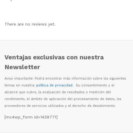
There are no reviews yet.
Ventajas exclusivas con nuestra
Newsletter
Aviso importante: Podr
á
encontrar m
á
s informaci
ó
n sobre los siguientes
temas en nuestra:
política de privacidad
. Su consentimiento y el
alcance que cubre, la evaluaci
ó
n de resultados o medici
ó
n del
rendimiento, el
á
mbito de aplicaci
ó
n del procesamiento de datos, los
proveedores de servicios utilizados y el derecho de desistimiento.
[mc4wp_form id=1439771]