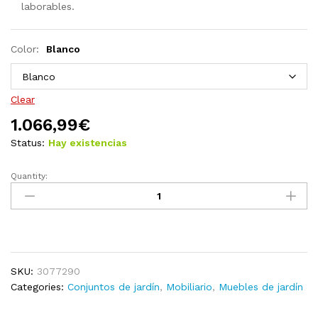
laborables.
Color:
Blanco
Clear
1.066,99
€
Status:
Hay existencias
Quantity:
Muebles
de
jardín
14
pzas
con
SKU:
3077290
cojines
Categories:
Conjuntos de jardín
,
Mobiliario
,
Muebles de jardín
de
madera