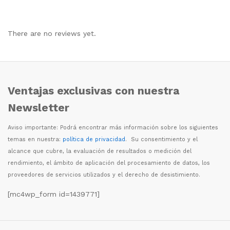
There are no reviews yet.
Ventajas exclusivas con nuestra
Newsletter
Aviso importante: Podr
á
encontrar m
á
s informaci
ó
n sobre los siguientes
temas en nuestra:
política de privacidad
. Su consentimiento y el
alcance que cubre, la evaluaci
ó
n de resultados o medici
ó
n del
rendimiento, el
á
mbito de aplicaci
ó
n del procesamiento de datos, los
proveedores de servicios utilizados y el derecho de desistimiento.
[mc4wp_form id=1439771]