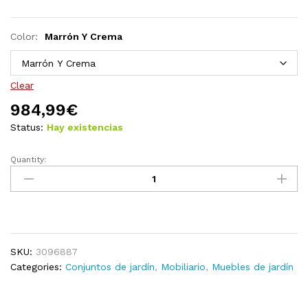
Color:
Marrón Y Crema
Clear
984,99
€
Status:
Hay existencias
Quantity:
Muebles
de
jardín
13
pzas
y
SKU:
3096887
cojines
Categories:
Conjuntos de jardín
,
Mobiliario
,
Muebles de jardín
madera
maciza
de