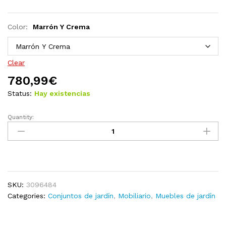
Color:
Marrón Y Crema
Clear
780,99
€
Status:
Hay existencias
Quantity:
Muebles
de
jardín
10
pzas
y
SKU:
3096484
cojines
Categories:
Conjuntos de jardín
,
Mobiliario
,
Muebles de jardín
madera
maciza
de