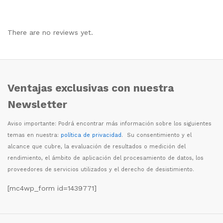
There are no reviews yet.
Ventajas exclusivas con nuestra
Newsletter
Aviso importante: Podr
á
encontrar m
á
s informaci
ó
n sobre los siguientes
temas en nuestra:
política de privacidad
. Su consentimiento y el
alcance que cubre, la evaluaci
ó
n de resultados o medici
ó
n del
rendimiento, el
á
mbito de aplicaci
ó
n del procesamiento de datos, los
proveedores de servicios utilizados y el derecho de desistimiento.
[mc4wp_form id=1439771]