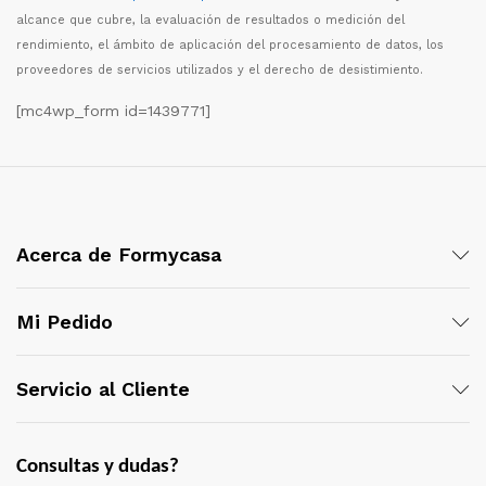
alcance que cubre, la evaluaci
ó
n de resultados o medici
ó
n del
rendimiento, el
á
mbito de aplicaci
ó
n del procesamiento de datos, los
proveedores de servicios utilizados y el derecho de desistimiento.
[mc4wp_form id=1439771]
Acerca de Formycasa
Mi Pedido
Servicio al Cliente
Consultas y dudas?