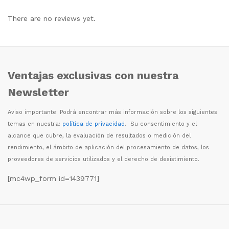
There are no reviews yet.
Ventajas exclusivas con nuestra
Newsletter
Aviso importante: Podr
á
encontrar m
á
s informaci
ó
n sobre los siguientes
temas en nuestra:
política de privacidad
. Su consentimiento y el
alcance que cubre, la evaluaci
ó
n de resultados o medici
ó
n del
rendimiento, el
á
mbito de aplicaci
ó
n del procesamiento de datos, los
proveedores de servicios utilizados y el derecho de desistimiento.
[mc4wp_form id=1439771]