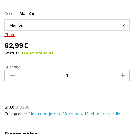
Color:
Marrón
Clear
62,99
€
Status:
Hay existencias
Quantity:
Mesa
de
jardín
ratán
sintético
gris
SKU:
313308
oscuro
Categories:
Mesas de jardín
,
Mobiliario
,
Muebles de jardín
45x45x46,5
cm
quantity