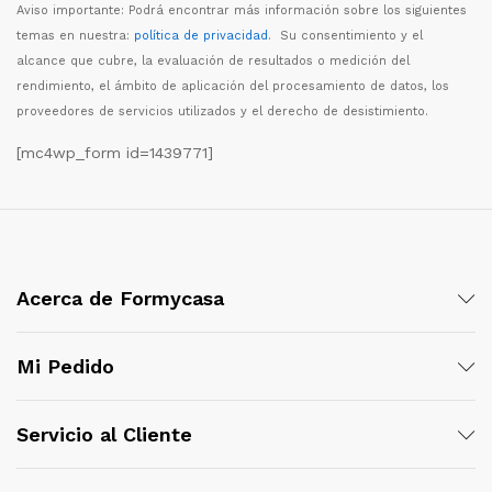
Aviso importante: Podr
á
encontrar m
á
s informaci
ó
n sobre los siguientes
temas en nuestra:
política de privacidad
. Su consentimiento y el
alcance que cubre, la evaluaci
ó
n de resultados o medici
ó
n del
rendimiento, el
á
mbito de aplicaci
ó
n del procesamiento de datos, los
proveedores de servicios utilizados y el derecho de desistimiento.
[mc4wp_form id=1439771]
Acerca de Formycasa
Mi Pedido
Servicio al Cliente