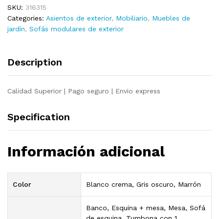
SKU:
316315
acacia
Categories:
Asientos de exterior
,
Mobiliario
,
Muebles de
64x64x29
jardín
,
Sofás modulares de exterior
cm
quantity
Description
Calidad Superior | Pago seguro | Envio express
Specification
Información adicional
Color
Blanco crema, Gris oscuro, Marrón
Banco, Esquina + mesa, Mesa, Sofá
de esquina, Tumbona con 1