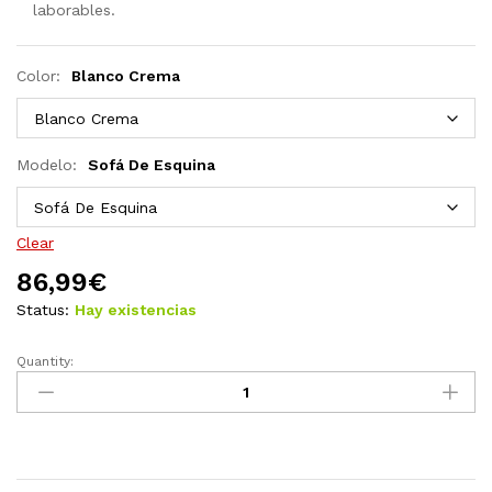
laborables.
Color:
Blanco Crema
Modelo:
Sofá De Esquina
Clear
86,99
€
Status:
Hay existencias
Quantity:
Mesa
de
jardín
madera
maciza
de