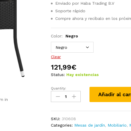
Enviado por Haba Trading B.V
Soporte rápido
Compre ahora y recíbalo en los próxi
Color:
Negro
Clear
121,99
€
Status:
Hay existencias
Quantity:
Mesa
Añadir al car
de
m in
jardín
madera
acacia
SKU:
310608
y
Categories:
Mesas de jardín
,
Mobiliario
,
ratán