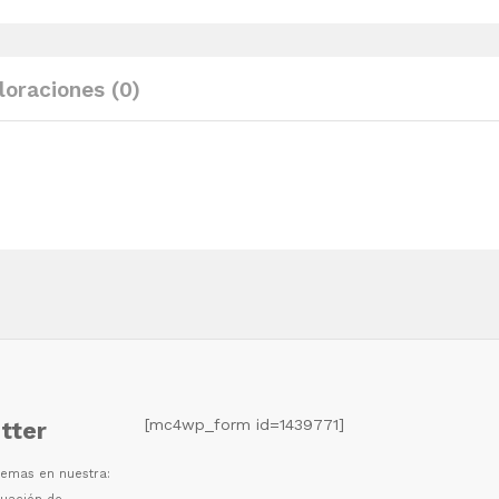
sintético
negro
Ø80x75
loraciones (0)
cm
quantity
[mc4wp_form id=1439771]
tter
 temas en nuestra: