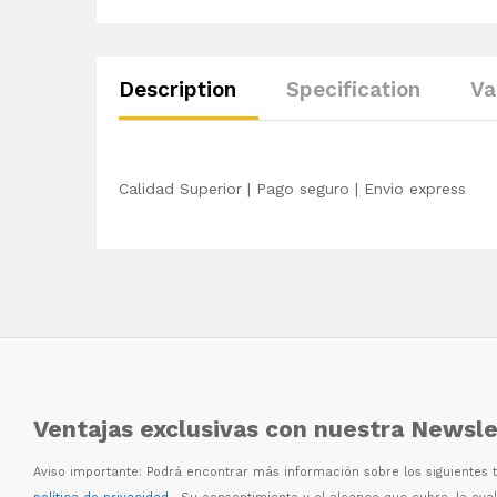
Description
Specification
Va
Calidad Superior | Pago seguro | Envio express
Ventajas exclusivas con nuestra Newsle
Aviso importante: Podr
á
encontrar m
á
s informaci
ó
n sobre los siguientes