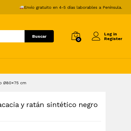
121,99
€
Añadir al carrito
Envío gratuito en 4-5 días laborables a Península.
Log in
Buscar
Register
0
gro Ø80×75 cm
cacia y ratán sintético negro