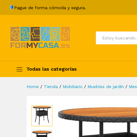
Mesa de jardín madera acacia
Pague de forma cómoda y segura.
Description
Specification
Valoraci
Todos
Todas las categorías
Home
/
Tienda
/
Mobiliario
/
Muebles de jardín
/
Mes