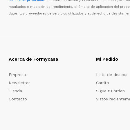
política de privacidad
. Su consentimiento y el alcance que cubre, la eva
resultados o medici
ó
n del rendimiento, el
á
mbito de aplicaci
ó
n del proc
datos, los proveedores de servicios utilizados y el derecho de desistimien
Acerca de Formycasa
Mi Pedido
Empresa
Lista de deseos
Newsletter
Carrito
Tienda
Sigue tu órden
Contacto
Vistos recientem