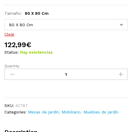
Tamaño:
80 X 80 Cm
Clear
122,99
€
Status:
Hay existencias
Quantity:
Mesa
de
jardín
de
aluminio
y
SKU:
42787
vidrio
Categories:
Mesas de jardín
,
Mobiliario
,
Muebles de jardín
negra
80x80x74
cm