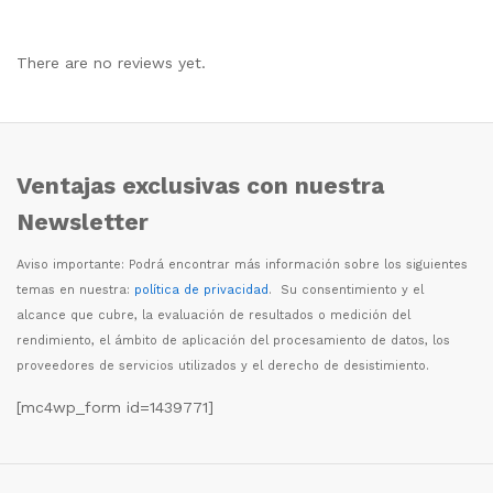
There are no reviews yet.
Ventajas exclusivas con nuestra
Newsletter
Aviso importante: Podr
á
encontrar m
á
s informaci
ó
n sobre los siguientes
temas en nuestra:
política de privacidad
. Su consentimiento y el
alcance que cubre, la evaluaci
ó
n de resultados o medici
ó
n del
rendimiento, el
á
mbito de aplicaci
ó
n del procesamiento de datos, los
proveedores de servicios utilizados y el derecho de desistimiento.
[mc4wp_form id=1439771]