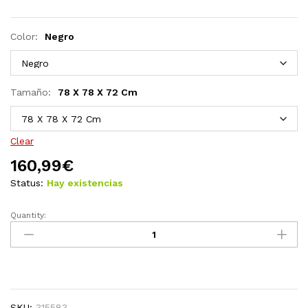
Color:
Negro
Tamaño:
78 X 78 X 72 Cm
Clear
160,99
€
Status:
Hay existencias
Quantity:
Mesa
de
jardín
bronce
aluminio
fundido
SKU:
315583