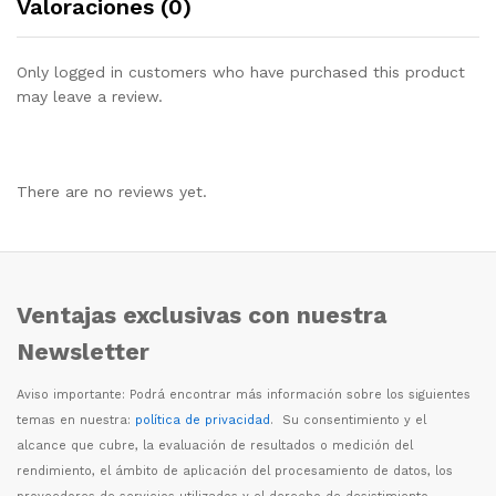
Valoraciones (0)
Only logged in customers who have purchased this product
may leave a review.
There are no reviews yet.
Ventajas exclusivas con nuestra
Newsletter
Aviso importante: Podr
á
encontrar m
á
s informaci
ó
n sobre los siguientes
temas en nuestra:
política de privacidad
. Su consentimiento y el
alcance que cubre, la evaluaci
ó
n de resultados o medici
ó
n del
rendimiento, el
á
mbito de aplicaci
ó
n del procesamiento de datos, los