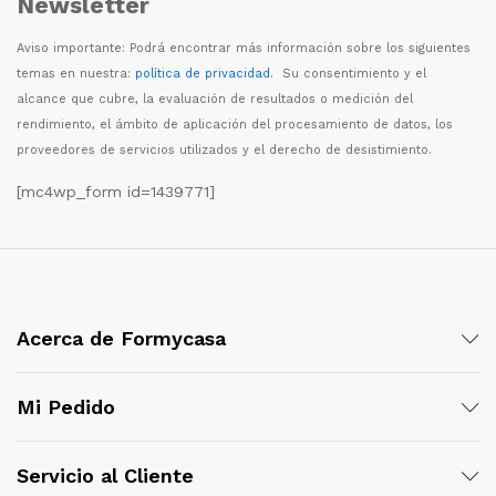
Newsletter
Aviso importante: Podr
á
encontrar m
á
s informaci
ó
n sobre los siguientes
temas en nuestra:
política de privacidad
. Su consentimiento y el
alcance que cubre, la evaluaci
ó
n de resultados o medici
ó
n del
rendimiento, el
á
mbito de aplicaci
ó
n del procesamiento de datos, los
proveedores de servicios utilizados y el derecho de desistimiento.
[mc4wp_form id=1439771]
Acerca de Formycasa
Mi Pedido
Servicio al Cliente