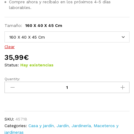
Compre ahora y recíbalo en los próximos 4-5 días
laborables.
Tamaño:
160 X 40 X 45 Cm
Clear
35,99
€
Status:
Hay existencias
Quantity:
Mesa
de
cultivo
de
acero
galvanizado
SKU:
45718
marrón
Categories:
Casa y jardín
,
Jardín
,
Jardinería
,
Maceteros y
160x80x77
jardineras
cm