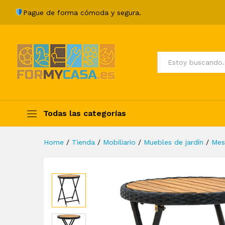
Mesa de centro ratán sintéti
Pague de forma cómoda y segura.
Description
Specification
Valoraci
Todos
Todas las categorías
Home
/
Tienda
/
Mobiliario
/
Muebles de jardín
/
Mes