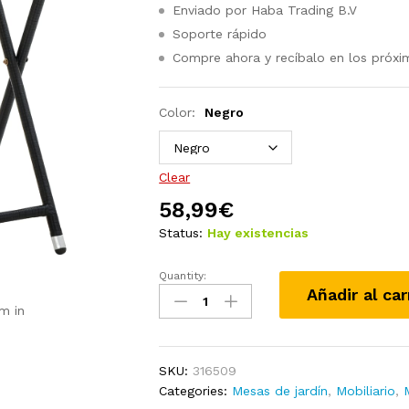
Enviado por Haba Trading B.V
Soporte rápido
Compre ahora y recíbalo en los próxi
Color:
Negro
Clear
58,99
€
Status:
Hay existencias
Quantity:
Mesa
Añadir al car
de
m in
centro
ratán
sintético
SKU:
316509
y
Categories:
Mesas de jardín
,
Mobiliario
,
madera