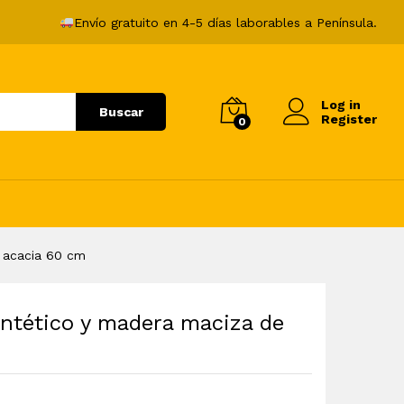
58,99
€
Añadir al carrito
Envío gratuito en 4-5 días laborables a Península.
Log in
Buscar
Register
0
e acacia 60 cm
intético y madera maciza de