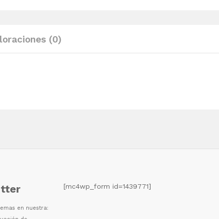
maciza
de
acacia
loraciones (0)
60
cm
quantity
[mc4wp_form id=1439771]
tter
 temas en nuestra: