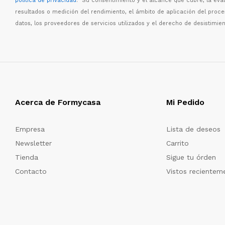
política de privacidad
. Su consentimiento y el alcance que cubre, la eva
resultados o medici
ó
n del rendimiento, el
á
mbito de aplicaci
ó
n del proc
datos, los proveedores de servicios utilizados y el derecho de desistimien
Acerca de Formycasa
Mi Pedido
Empresa
Lista de deseos
Newsletter
Carrito
Tienda
Sigue tu órden
Contacto
Vistos recientem