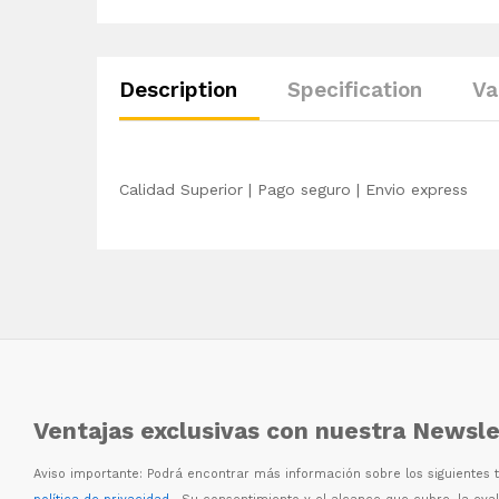
Description
Specification
Va
Calidad Superior | Pago seguro | Envio express
Ventajas exclusivas con nuestra Newsle
Aviso importante: Podr
á
encontrar m
á
s informaci
ó
n sobre los siguientes