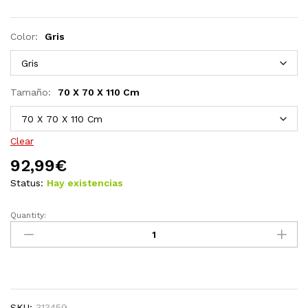
Color:
Gris
Tamaño:
70 X 70 X 110 Cm
Clear
92,99
€
Status:
Hay existencias
Quantity:
Mesa
alta
de
jardín
ratán
sintético
SKU:
313459