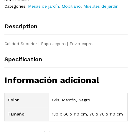
y
Categories:
Mesas de jardín
,
Mobiliario
,
Muebles de jardín
vidrio
marrón
70x70x110
Description
cm
quantity
Calidad Superior | Pago seguro | Envio express
Specification
Información adicional
Color
Gris, Marrón, Negro
Tamaño
130 x 60 x 110 cm, 70 x 70 x 110 cm