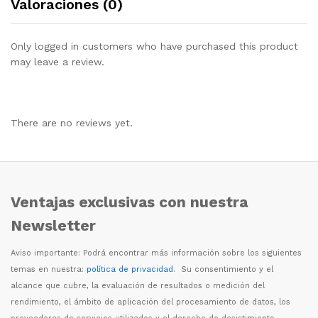
Valoraciones (0)
Only logged in customers who have purchased this product
may leave a review.
There are no reviews yet.
Ventajas exclusivas con nuestra
Newsletter
Aviso importante: Podr
á
encontrar m
á
s informaci
ó
n sobre los siguientes
temas en nuestra:
política de privacidad
. Su consentimiento y el
alcance que cubre, la evaluaci
ó
n de resultados o medici
ó
n del
rendimiento, el
á
mbito de aplicaci
ó
n del procesamiento de datos, los