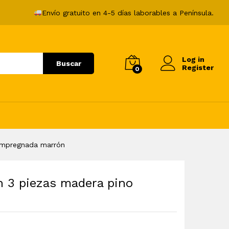
102,99
€
Envío gratuito en 4-5 días laborables a Península.
Log in
Buscar
Register
0
 impregnada marrón
n 3 piezas madera pino