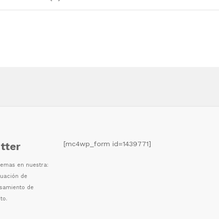
[mc4wp_form id=1439771]
tter
 temas en nuestra:
luaci
ó
n de
esamiento de
to.