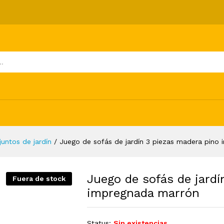
piezas madera pino impregnada marrón
ones (0)
juntos de jardín
/
Juego de sofás de jardín 3 piezas madera pino
Juego de sofás de jardí
Fuera de stock
impregnada marrón
Status:
Sin existencias