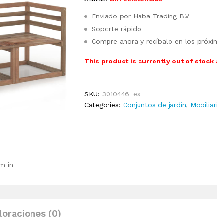
Enviado por Haba Trading B.V
Soporte rápido
Compre ahora y recíbalo en los próxi
This product is currently out of stock
SKU:
3010446_es
Categories:
Conjuntos de jardín
,
Mobiliar
m in
loraciones (0)