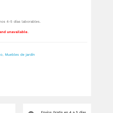
mos 4-5 días laborables.
 and unavailable.
io
,
Muebles de jardín
Envíos Gratis en 4 a 5 días