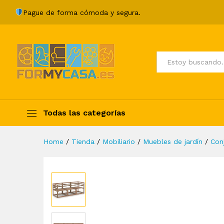
Juego de sofás de jardín 3 
Pague de forma cómoda y segura.
Description
Specification
Valoraci
Todos
Todas las categorías
Home
/
Tienda
/
Mobiliario
/
Muebles de jardín
/
Con