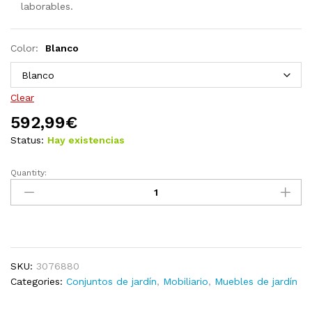
laborables.
Color:
Blanco
Clear
592,99
€
Status:
Hay existencias
Quantity:
Juego
de
salón
de
jardín
8
SKU:
3076880
piezas
Categories:
Conjuntos de jardín
,
Mobiliario
,
Muebles de jardín
madera
maciza