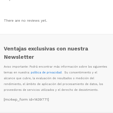
There are no reviews yet.
Ventajas exclusivas con nuestra
Newsletter
Aviso importante: Podr
á
encontrar m
á
s informaci
ó
n sobre los siguientes
temas en nuestra:
política de privacidad
. Su consentimiento y el
alcance que cubre, la evaluaci
ó
n de resultados o medici
ó
n del
rendimiento, el
á
mbito de aplicaci
ó
n del procesamiento de datos, los
proveedores de servicios utilizados y el derecho de desistimiento.
[mc4wp_form id=1439771]