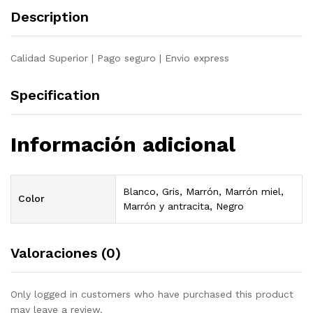
de
Description
pino
quantity
Calidad Superior | Pago seguro | Envio express
Specification
Información adicional
Blanco, Gris, Marrón, Marrón miel,
Color
Marrón y antracita, Negro
Valoraciones (0)
Only logged in customers who have purchased this product
may leave a review.