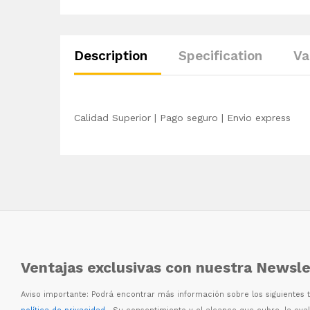
Description
Specification
Va
Calidad Superior | Pago seguro | Envio express
Ventajas exclusivas con nuestra Newsle
Aviso importante: Podr
á
encontrar m
á
s informaci
ó
n sobre los siguientes