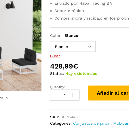
Enviado por Haba Trading B.V
Soporte rápido
Compre ahora y recíbalo en los próxi
Color:
Blanco
Clear
428,99
€
Status:
Hay existencias
Quantity:
Juego
Añadir al car
de
m in
salón
de
jardín
SKU:
3076445
6
Categories:
Conjuntos de jardín
,
Mobiliar
piezas