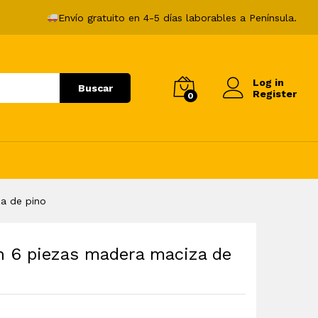
281,99
€
Añadir al carrito
Envío gratuito en 4-5 días laborables a Península.
Log in
Buscar
Register
0
za de pino
ín 6 piezas madera maciza de