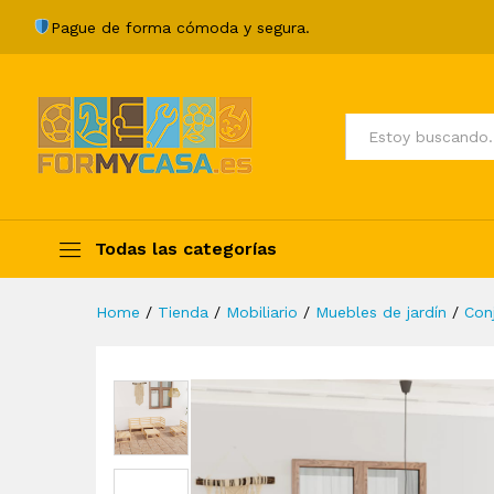
Juego de salón de jardín 6 p
Pague de forma cómoda y segura.
Description
Specification
Valoraci
Todos
Todas las categorías
Home
/
Tienda
/
Mobiliario
/
Muebles de jardín
/
Con