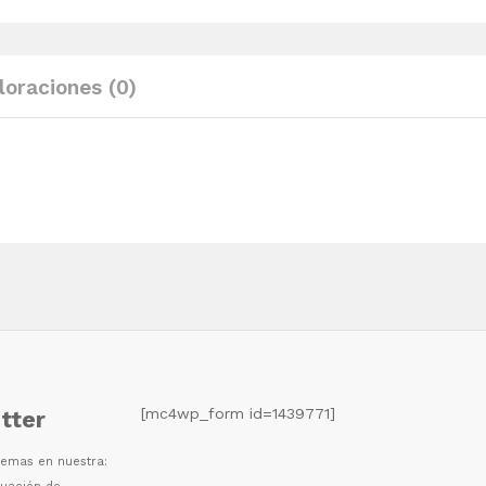
madera
maciza
de
loraciones (0)
pino
quantity
[mc4wp_form id=1439771]
tter
 temas en nuestra: