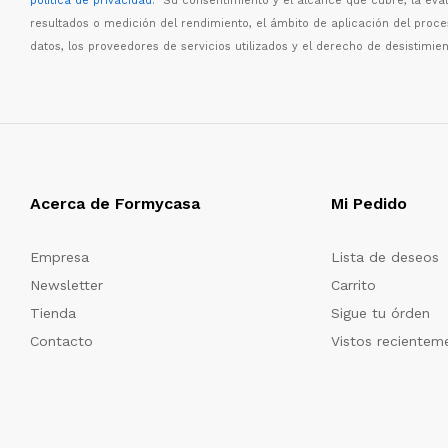
política de privacidad
. Su consentimiento y el alcance que cubre, la eva
resultados o medici
ó
n del rendimiento, el
á
mbito de aplicaci
ó
n del proc
datos, los proveedores de servicios utilizados y el derecho de desistimien
Acerca de Formycasa
Mi Pedido
Empresa
Lista de deseos
Newsletter
Carrito
Tienda
Sigue tu órden
Contacto
Vistos recientem