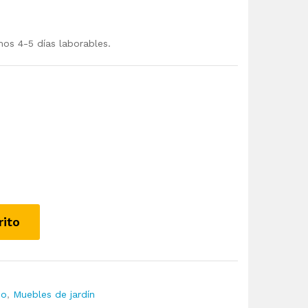
mos 4-5 días laborables.
rito
io
,
Muebles de jardín