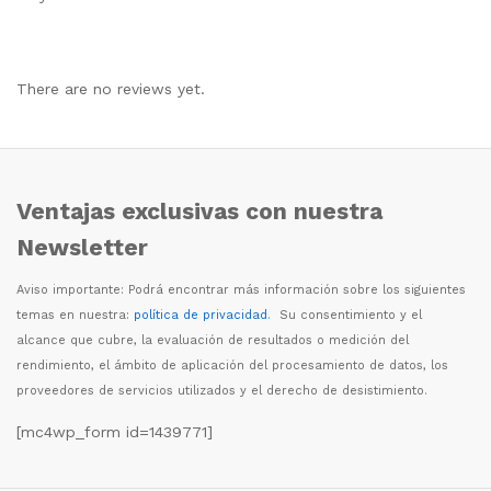
There are no reviews yet.
Ventajas exclusivas con nuestra
Newsletter
Aviso importante: Podr
á
encontrar m
á
s informaci
ó
n sobre los siguientes
temas en nuestra:
política de privacidad
. Su consentimiento y el
alcance que cubre, la evaluaci
ó
n de resultados o medici
ó
n del
rendimiento, el
á
mbito de aplicaci
ó
n del procesamiento de datos, los
proveedores de servicios utilizados y el derecho de desistimiento.
[mc4wp_form id=1439771]