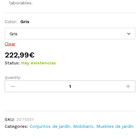
laborables.
Color:
Gris
Clear
222,99
€
Status:
Hay existencias
Quantity:
Juego
de
salón
de
jardín
5
SKU:
3075551
piezas
Categories:
Conjuntos de jardín
,
Mobiliario
,
Muebles de jardín
madera
maciza