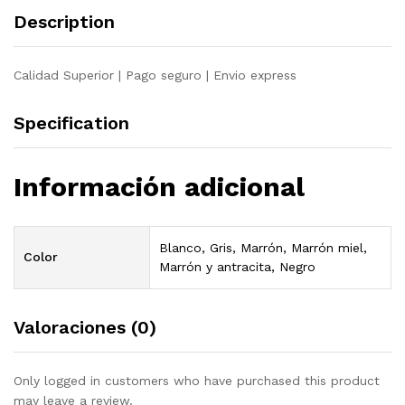
de
Description
pino
quantity
Calidad Superior | Pago seguro | Envio express
Specification
Información adicional
Blanco, Gris, Marrón, Marrón miel,
Color
Marrón y antracita, Negro
Valoraciones (0)
Only logged in customers who have purchased this product
may leave a review.