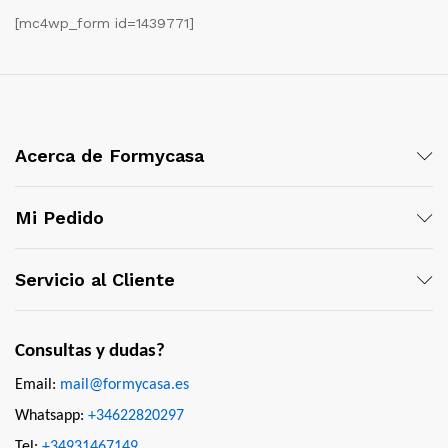
[mc4wp_form id=1439771]
Acerca de Formycasa
Mi Pedido
Servicio al Cliente
Consultas y dudas?
Email:
mail@formycasa.es
Whatsapp:
+34622820297
Tel:
+34931467149