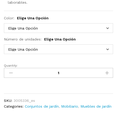
laborables.
Color:
Elige Una Opción
Número de unidades:
Elige Una Opción
Quantity:
Juego
de
muebles
de
jardín
de
SKU:
3005336_es
palets
Categories:
Conjuntos de jardín
,
Mobiliario
,
Muebles de jardín
6
piezas