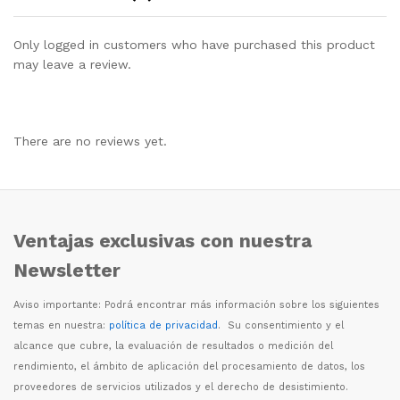
Only logged in customers who have purchased this product
may leave a review.
There are no reviews yet.
Ventajas exclusivas con nuestra
Newsletter
Aviso importante: Podr
á
encontrar m
á
s informaci
ó
n sobre los siguientes
temas en nuestra:
política de privacidad
. Su consentimiento y el
alcance que cubre, la evaluaci
ó
n de resultados o medici
ó
n del
rendimiento, el
á
mbito de aplicaci
ó
n del procesamiento de datos, los
proveedores de servicios utilizados y el derecho de desistimiento.