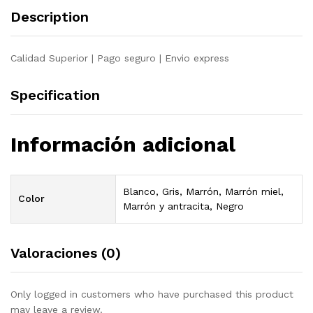
madera
Description
pino
maciza
quantity
Calidad Superior | Pago seguro | Envio express
Specification
Información adicional
Blanco, Gris, Marrón, Marrón miel,
Color
Marrón y antracita, Negro
Valoraciones (0)
Only logged in customers who have purchased this product
may leave a review.