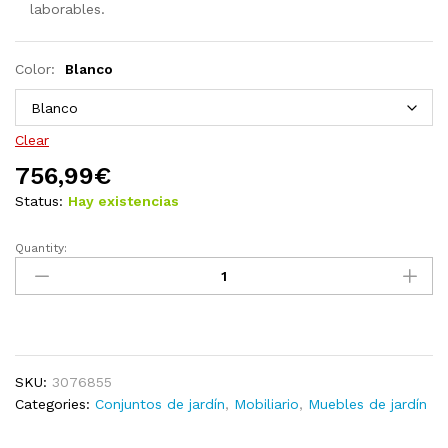
laborables.
Color:
Blanco
Clear
756,99
€
Status:
Hay existencias
Quantity:
Juego
de
muebles
de
jardín
9
SKU:
3076855
pzas
Categories:
Conjuntos de jardín
,
Mobiliario
,
Muebles de jardín
y
cojines