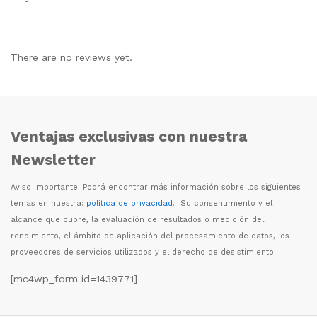
There are no reviews yet.
Ventajas exclusivas con nuestra
Newsletter
Aviso importante: Podr
á
encontrar m
á
s informaci
ó
n sobre los siguientes
temas en nuestra:
política de privacidad
. Su consentimiento y el
alcance que cubre, la evaluaci
ó
n de resultados o medici
ó
n del
rendimiento, el
á
mbito de aplicaci
ó
n del procesamiento de datos, los
proveedores de servicios utilizados y el derecho de desistimiento.
[mc4wp_form id=1439771]