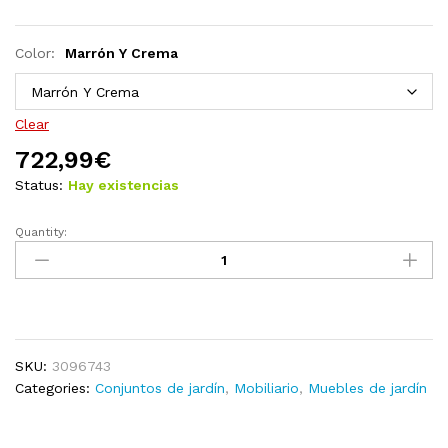
Color:
Marrón Y Crema
Clear
722,99
€
Status:
Hay existencias
Quantity:
Juego
de
muebles
de
jardín
9
SKU:
3096743
pzas
Categories:
Conjuntos de jardín
,
Mobiliario
,
Muebles de jardín
y
cojines
madera