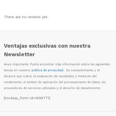
There are no reviews yet.
Ventajas exclusivas con nuestra
Newsletter
Aviso importante: Podr
á
encontrar m
á
s informaci
ó
n sobre los siguientes
temas en nuestra:
política de privacidad
. Su consentimiento y el
alcance que cubre, la evaluaci
ó
n de resultados o medici
ó
n del
rendimiento, el
á
mbito de aplicaci
ó
n del procesamiento de datos, los
proveedores de servicios utilizados y el derecho de desistimiento.
[mc4wp_form id=1439771]