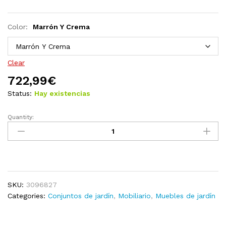
Color:
Marrón Y Crema
Clear
722,99
€
Status:
Hay existencias
Quantity:
Juego
de
muebles
de
jardín
9
SKU:
3096827
pzas
Categories:
Conjuntos de jardín
,
Mobiliario
,
Muebles de jardín
y
cojines
madera