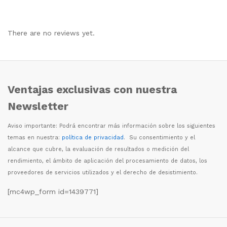
There are no reviews yet.
Ventajas exclusivas con nuestra
Newsletter
Aviso importante: Podr
á
encontrar m
á
s informaci
ó
n sobre los siguientes
temas en nuestra:
política de privacidad
. Su consentimiento y el
alcance que cubre, la evaluaci
ó
n de resultados o medici
ó
n del
rendimiento, el
á
mbito de aplicaci
ó
n del procesamiento de datos, los
proveedores de servicios utilizados y el derecho de desistimiento.
[mc4wp_form id=1439771]