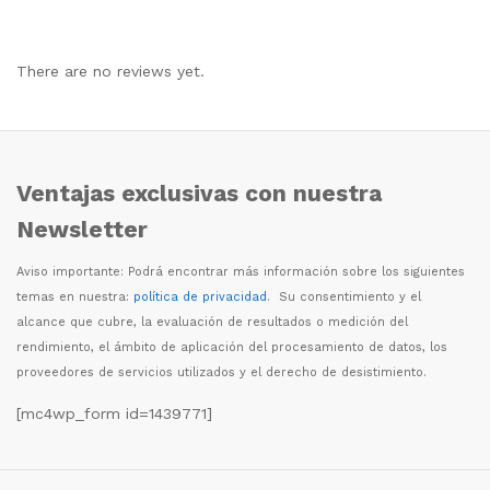
There are no reviews yet.
Ventajas exclusivas con nuestra
Newsletter
Aviso importante: Podr
á
encontrar m
á
s informaci
ó
n sobre los siguientes
temas en nuestra:
política de privacidad
. Su consentimiento y el
alcance que cubre, la evaluaci
ó
n de resultados o medici
ó
n del
rendimiento, el
á
mbito de aplicaci
ó
n del procesamiento de datos, los
proveedores de servicios utilizados y el derecho de desistimiento.
[mc4wp_form id=1439771]