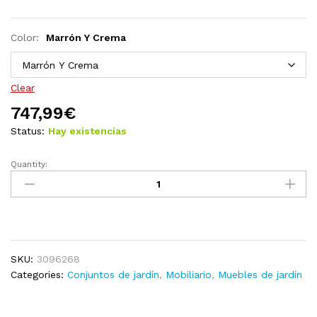
Color:
Marrón Y Crema
Clear
747,99
€
Status:
Hay existencias
Quantity:
Juego
de
muebles
de
jardín
8
SKU:
3096268
pzas
Categories:
Conjuntos de jardín
,
Mobiliario
,
Muebles de jardín
y
cojines
madera