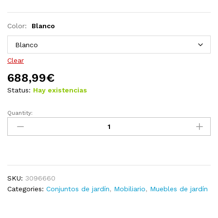
Color:
Blanco
Clear
688,99
€
Status:
Hay existencias
Quantity:
Juego
de
muebles
de
jardín
8
SKU:
3096660
pzas
Categories:
Conjuntos de jardín
,
Mobiliario
,
Muebles de jardín
y
cojines
madera