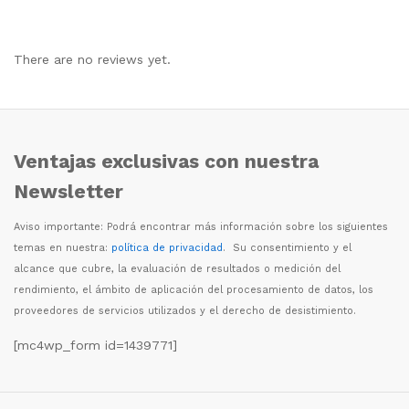
There are no reviews yet.
Ventajas exclusivas con nuestra
Newsletter
Aviso importante: Podr
á
encontrar m
á
s informaci
ó
n sobre los siguientes
temas en nuestra:
política de privacidad
. Su consentimiento y el
alcance que cubre, la evaluaci
ó
n de resultados o medici
ó
n del
rendimiento, el
á
mbito de aplicaci
ó
n del procesamiento de datos, los
proveedores de servicios utilizados y el derecho de desistimiento.
[mc4wp_form id=1439771]