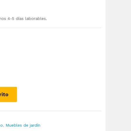
mos 4-5 días laborables.
rito
io
,
Muebles de jardín