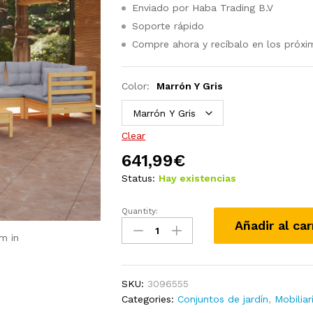
Enviado por Haba Trading B.V
Soporte rápido
Compre ahora y recíbalo en los próxi
Color:
Marrón Y Gris
Clear
641,99
€
Status:
Hay existencias
Quantity:
Juego
Añadir al car
de
m in
muebles
de
jardín
SKU:
3096555
8
Categories:
Conjuntos de jardín
,
Mobiliar
pzas