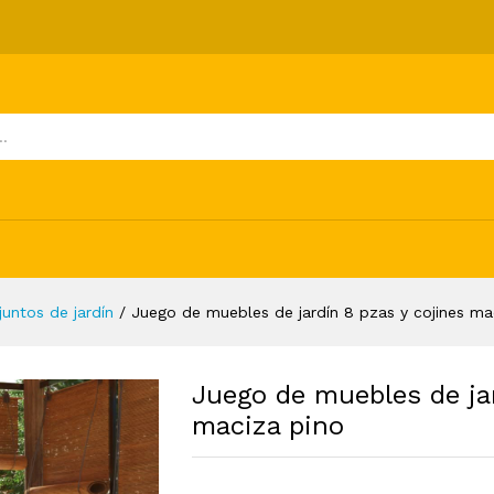
 pzas y cojines madera maciza pino
ones (0)
juntos de jardín
/
Juego de muebles de jardín 8 pzas y cojines m
Juego de muebles de ja
maciza pino