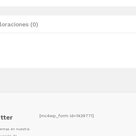
y
cojines
madera
loraciones (0)
maciza
pino
quantity
[mc4wp_form id=1439771]
tter
 temas en nuestra: