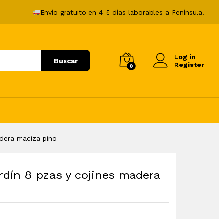
641,99
€
Añadir al carrito
Envío gratuito en 4-5 días laborables a Península.
Log in
Buscar
Register
0
adera maciza pino
rdín 8 pzas y cojines madera