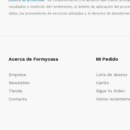
política de privacidad
. Su consentimiento y el alcance que cubre, la eva
resultados o medici
ó
n del rendimiento, el
á
mbito de aplicaci
ó
n del proc
datos, los proveedores de servicios utilizados y el derecho de desistimien
Acerca de Formycasa
Mi Pedido
Empresa
Lista de deseos
Newsletter
Carrito
Tienda
Sigue tu órden
Contacto
Vistos recientem