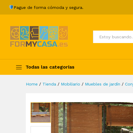
Juego de muebles de jardín 8
Pague de forma cómoda y segura.
Description
Specification
Valoraci
Todos
Todas las categorías
Home
/
Tienda
/
Mobiliario
/
Muebles de jardín
/
Con