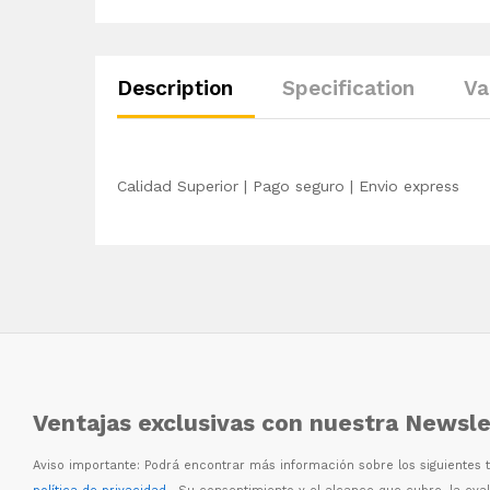
Description
Specification
Va
Calidad Superior | Pago seguro | Envio express
Ventajas exclusivas con nuestra Newsle
Aviso importante: Podr
á
encontrar m
á
s informaci
ó
n sobre los siguientes