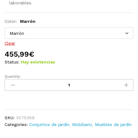
laborables.
Color:
Marrón
Clear
455,99
€
Status:
Hay existencias
Quantity:
Juego
de
muebles
de
jardín
8
SKU:
3075369
piezas
Categories:
Conjuntos de jardín
,
Mobiliario
,
Muebles de jardín
madera
maciza