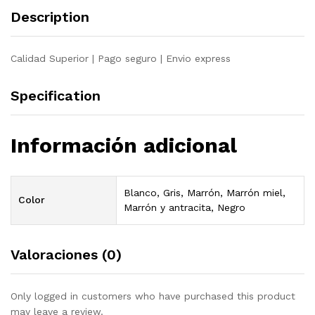
de
Description
pino
quantity
Calidad Superior | Pago seguro | Envio express
Specification
Información adicional
Blanco, Gris, Marrón, Marrón miel,
Color
Marrón y antracita, Negro
Valoraciones (0)
Only logged in customers who have purchased this product
may leave a review.