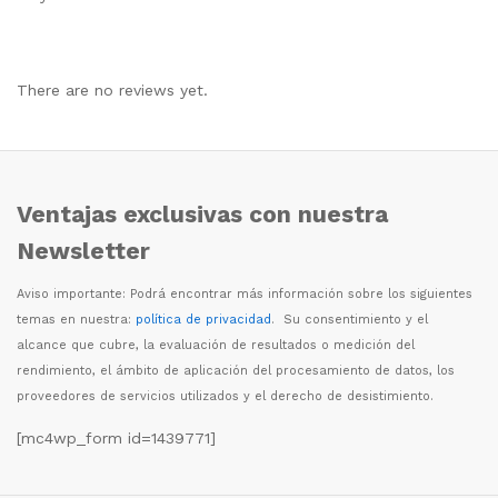
There are no reviews yet.
Ventajas exclusivas con nuestra
Newsletter
Aviso importante: Podr
á
encontrar m
á
s informaci
ó
n sobre los siguientes
temas en nuestra:
política de privacidad
. Su consentimiento y el
alcance que cubre, la evaluaci
ó
n de resultados o medici
ó
n del
rendimiento, el
á
mbito de aplicaci
ó
n del procesamiento de datos, los
proveedores de servicios utilizados y el derecho de desistimiento.
[mc4wp_form id=1439771]