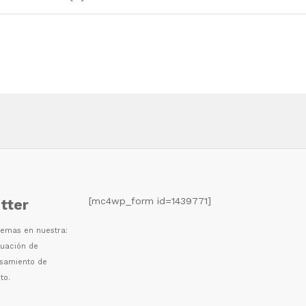
[mc4wp_form id=1439771]
tter
 temas en nuestra:
luaci
ó
n de
esamiento de
to.