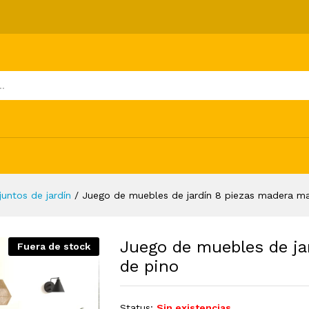
8 piezas madera maciza de pino
ones (0)
juntos de jardín
/
Juego de muebles de jardín 8 piezas madera ma
Juego de muebles de ja
Fuera de stock
de pino
Status:
Sin existencias