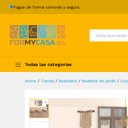
Juego de muebles de jardín 
Pague de forma cómoda y segura.
Description
Specification
Valoraci
Todos
Todas las categorías
Home
/
Tienda
/
Mobiliario
/
Muebles de jardín
/
Con