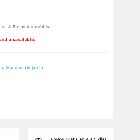
mos 4-5 días laborables.
 and unavailable.
io
,
Muebles de jardín
Envíos Gratis en 4 a 5 días