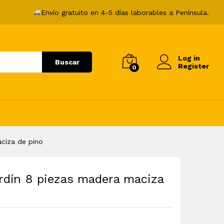
334,99
€
Envío gratuito en 4-5 días laborables a Península.
Log in
Buscar
Register
0
ciza de pino
rdín 8 piezas madera maciza