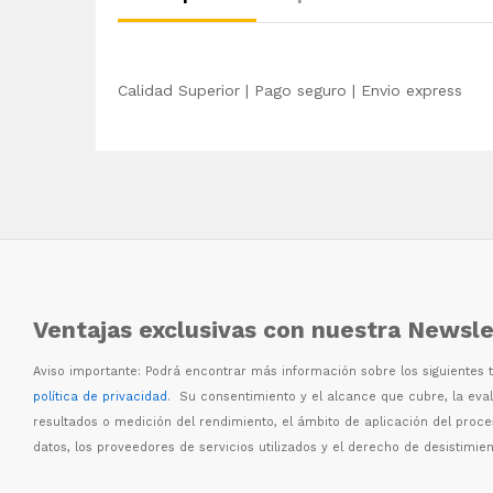
Calidad Superior | Pago seguro | Envio express
Ventajas exclusivas con nuestra Newsle
Aviso importante: Podr
á
encontrar m
á
s informaci
ó
n sobre los siguientes
política de privacidad
. Su consentimiento y el alcance que cubre, la eva
resultados o medici
ó
n del rendimiento, el
á
mbito de aplicaci
ó
n del proc
datos, los proveedores de servicios utilizados y el derecho de desistimien