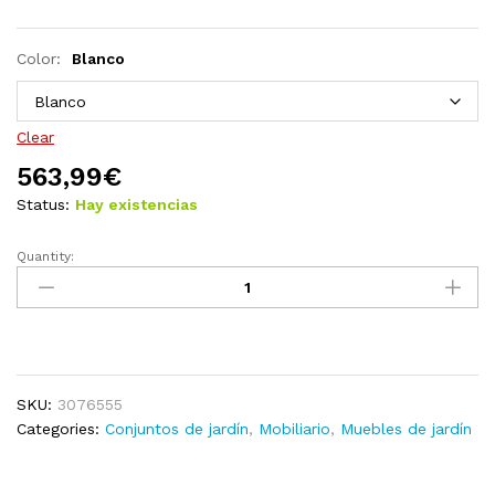
Color:
Blanco
Clear
563,99
€
Status:
Hay existencias
Quantity:
Juego
de
muebles
de
jardín
7
SKU:
3076555
pzas
Categories:
Conjuntos de jardín
,
Mobiliario
,
Muebles de jardín
y
cojines
madera