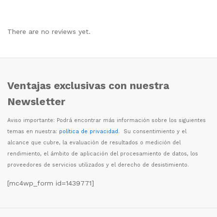
There are no reviews yet.
Ventajas exclusivas con nuestra
Newsletter
Aviso importante: Podr
á
encontrar m
á
s informaci
ó
n sobre los siguientes
temas en nuestra:
política de privacidad
. Su consentimiento y el
alcance que cubre, la evaluaci
ó
n de resultados o medici
ó
n del
rendimiento, el
á
mbito de aplicaci
ó
n del procesamiento de datos, los
proveedores de servicios utilizados y el derecho de desistimiento.
[mc4wp_form id=1439771]