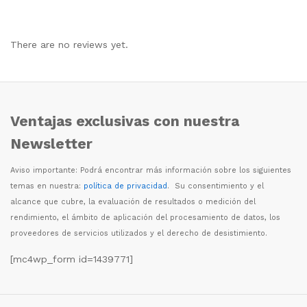
There are no reviews yet.
Ventajas exclusivas con nuestra
Newsletter
Aviso importante: Podr
á
encontrar m
á
s informaci
ó
n sobre los siguientes
temas en nuestra:
política de privacidad
. Su consentimiento y el
alcance que cubre, la evaluaci
ó
n de resultados o medici
ó
n del
rendimiento, el
á
mbito de aplicaci
ó
n del procesamiento de datos, los
proveedores de servicios utilizados y el derecho de desistimiento.
[mc4wp_form id=1439771]