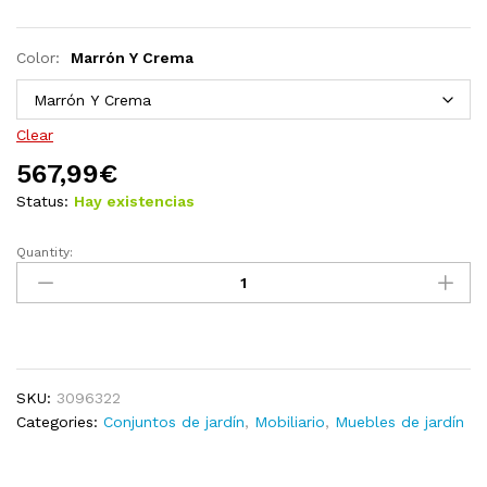
Color:
Marrón Y Crema
Clear
567,99
€
Status:
Hay existencias
Quantity:
Juego
de
muebles
de
jardín
7
SKU:
3096322
pzas
Categories:
Conjuntos de jardín
,
Mobiliario
,
Muebles de jardín
y
cojines
madera