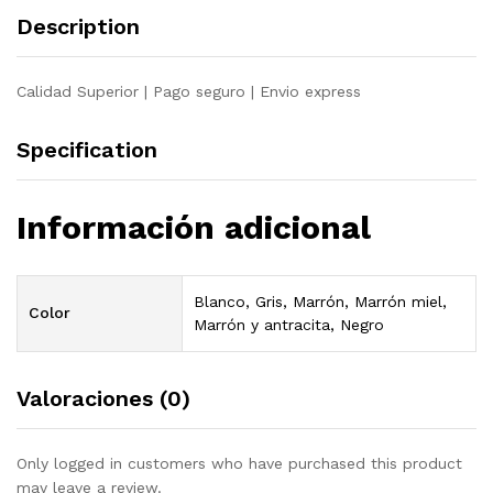
maciza
Description
quantity
Calidad Superior | Pago seguro | Envio express
Specification
Información adicional
Blanco, Gris, Marrón, Marrón miel,
Color
Marrón y antracita, Negro
Valoraciones (0)
Only logged in customers who have purchased this product
may leave a review.