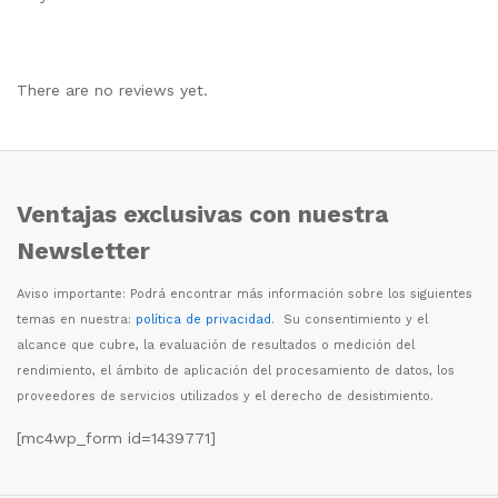
There are no reviews yet.
Ventajas exclusivas con nuestra
Newsletter
Aviso importante: Podr
á
encontrar m
á
s informaci
ó
n sobre los siguientes
temas en nuestra:
política de privacidad
. Su consentimiento y el
alcance que cubre, la evaluaci
ó
n de resultados o medici
ó
n del
rendimiento, el
á
mbito de aplicaci
ó
n del procesamiento de datos, los
proveedores de servicios utilizados y el derecho de desistimiento.
[mc4wp_form id=1439771]