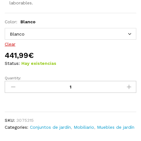
laborables.
Color:
Blanco
Clear
441,99
€
Status:
Hay existencias
Quantity:
Juego
de
muebles
de
jardín
7
SKU:
3075315
piezas
Categories:
Conjuntos de jardín
,
Mobiliario
,
Muebles de jardín
madera
pino