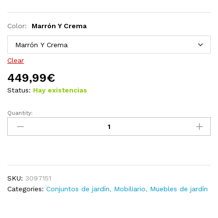
Color:
Marrón Y Crema
Clear
449,99
€
Status:
Hay existencias
Quantity:
Juego
de
muebles
de
jardín
6
SKU:
3097151
pzas
Categories:
Conjuntos de jardín
,
Mobiliario
,
Muebles de jardín
y
cojines
madera