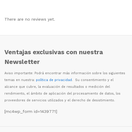
There are no reviews yet.
Ventajas exclusivas con nuestra
Newsletter
Aviso importante: Podr
á
encontrar m
á
s informaci
ó
n sobre los siguientes
temas en nuestra:
política de privacidad
. Su consentimiento y el
alcance que cubre, la evaluaci
ó
n de resultados o medici
ó
n del
rendimiento, el
á
mbito de aplicaci
ó
n del procesamiento de datos, los
proveedores de servicios utilizados y el derecho de desistimiento.
[mc4wp_form id=1439771]