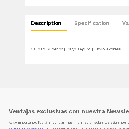
Description
Specification
Va
Calidad Superior | Pago seguro | Envio express
Ventajas exclusivas con nuestra Newsle
Aviso importante: Podr
á
encontrar m
á
s informaci
ó
n sobre los siguientes