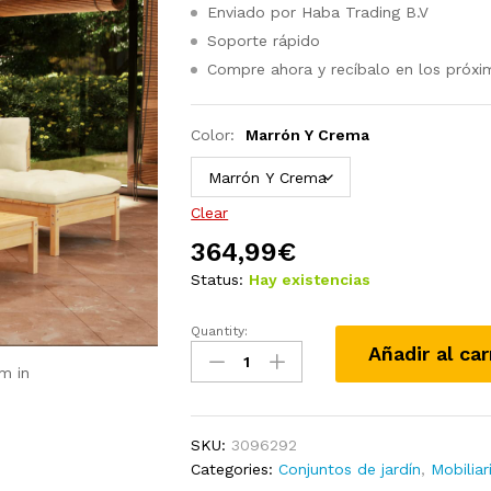
Enviado por Haba Trading B.V
Soporte rápido
Compre ahora y recíbalo en los próxi
Color:
Marrón Y Crema
Clear
364,99
€
Status:
Hay existencias
Quantity:
Juego
Añadir al car
de
m in
muebles
de
jardín
SKU:
3096292
5
Categories:
Conjuntos de jardín
,
Mobiliar
pzas