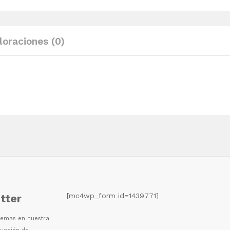
y
cojines
madera
loraciones (0)
pino
gris
quantity
[mc4wp_form id=1439771]
tter
 temas en nuestra: