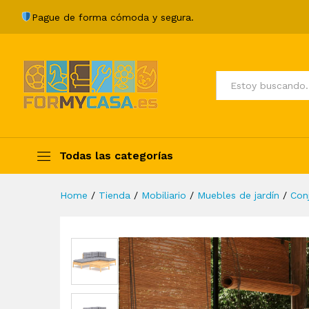
Juego de muebles de jardín 5
Pague de forma cómoda y segura.
Description
Specification
Valoraci
Todos
Todas las categorías
Home
/
Tienda
/
Mobiliario
/
Muebles de jardín
/
Con