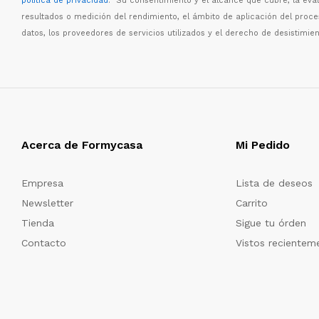
política de privacidad
. Su consentimiento y el alcance que cubre, la eva
resultados o medici
ó
n del rendimiento, el
á
mbito de aplicaci
ó
n del proc
datos, los proveedores de servicios utilizados y el derecho de desistimien
Acerca de Formycasa
Mi Pedido
Empresa
Lista de deseos
Newsletter
Carrito
Tienda
Sigue tu órden
Contacto
Vistos recientem