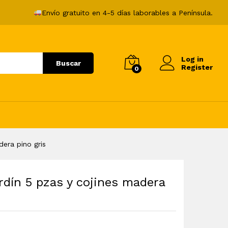
358,99
€
Añadir al carrito
Envío gratuito en 4-5 días laborables a Península.
Log in
Buscar
Register
0
era pino gris
rdín 5 pzas y cojines madera