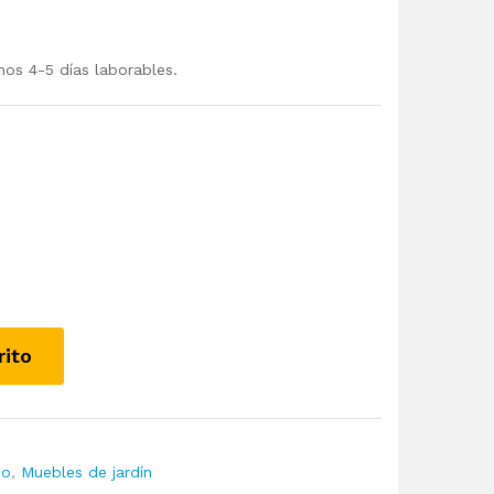
mos 4-5 días laborables.
rito
io
,
Muebles de jardín