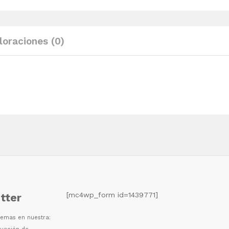
madera
pino
maciza
loraciones (0)
quantity
[mc4wp_form id=1439771]
tter
 temas en nuestra: