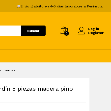
207,99
€
Añadir al carrito
Envío gratuito en 4-5 días laborables a Península.
Log in
Buscar
Register
0
no maciza
rdín 5 piezas madera pino