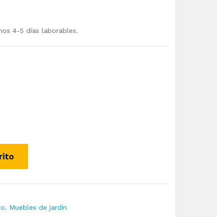
mos 4-5 días laborables.
rito
io
,
Muebles de jardín