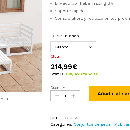
Enviado por Haba Trading B.V
Soporte rápido
Compre ahora y recíbalo en los próxi
Color:
Blanco
Clear
214,99
€
Status:
Hay existencias
Quantity:
Juego
Añadir al car
de
m in
muebles
de
jardín
SKU:
3075365
5
Categories:
Conjuntos de jardín
,
Mobiliar
piezas