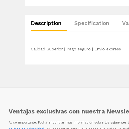
Description
Specification
Va
Calidad Superior | Pago seguro | Envio express
Ventajas exclusivas con nuestra Newsle
Aviso importante: Podr
á
encontrar m
á
s informaci
ó
n sobre los siguientes