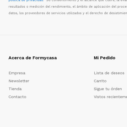
política de privacidad
. Su consentimiento y el alcance que cubre, la eva
resultados o medici
ó
n del rendimiento, el
á
mbito de aplicaci
ó
n del proc
datos, los proveedores de servicios utilizados y el derecho de desistimien
Acerca de Formycasa
Mi Pedido
Empresa
Lista de deseos
Newsletter
Carrito
Tienda
Sigue tu órden
Contacto
Vistos recientem