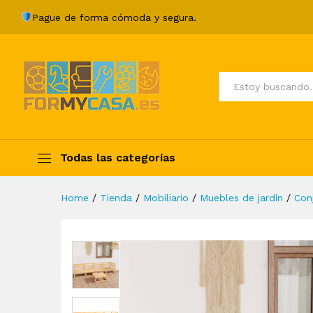
Juego de muebles de jardín 
Pague de forma cómoda y segura.
Description
Specification
Valoraci
Todos
Todas las categorías
Home
/
Tienda
/
Mobiliario
/
Muebles de jardín
/
Con