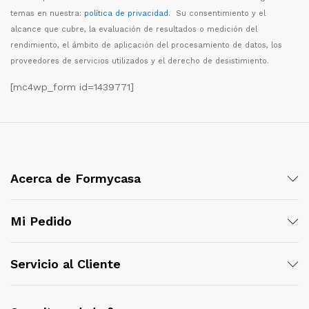
temas en nuestra:
política de privacidad
. Su consentimiento y el
alcance que cubre, la evaluaci
ó
n de resultados o medici
ó
n del
rendimiento, el
á
mbito de aplicaci
ó
n del procesamiento de datos, los
proveedores de servicios utilizados y el derecho de desistimiento.
[mc4wp_form id=1439771]
Acerca de Formycasa
Mi Pedido
Servicio al Cliente