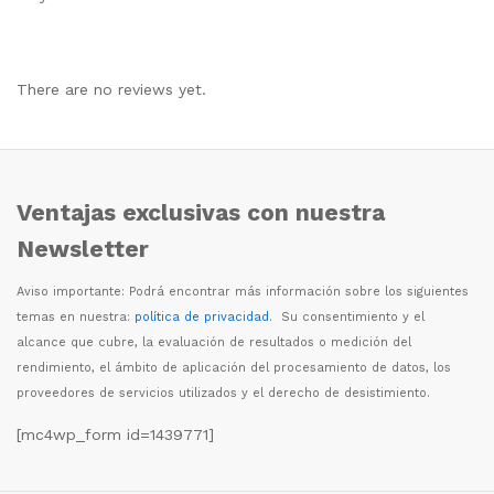
There are no reviews yet.
Ventajas exclusivas con nuestra
Newsletter
Aviso importante: Podr
á
encontrar m
á
s informaci
ó
n sobre los siguientes
temas en nuestra:
política de privacidad
. Su consentimiento y el
alcance que cubre, la evaluaci
ó
n de resultados o medici
ó
n del
rendimiento, el
á
mbito de aplicaci
ó
n del procesamiento de datos, los
proveedores de servicios utilizados y el derecho de desistimiento.
[mc4wp_form id=1439771]