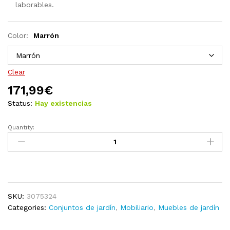
laborables.
Color:
Marrón
Clear
171,99
€
Status:
Hay existencias
Quantity:
Juego
de
muebles
de
jardín
4
SKU:
3075324
piezas
Categories:
Conjuntos de jardín
,
Mobiliario
,
Muebles de jardín
madera
maciza