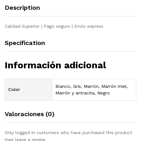
pino
Description
quantity
Calidad Superior | Pago seguro | Envio express
Specification
Información adicional
Blanco, Gris, Marrón, Marrón miel,
Color
Marrón y antracita, Negro
Valoraciones (0)
Only logged in customers who have purchased this product
may leave a review.