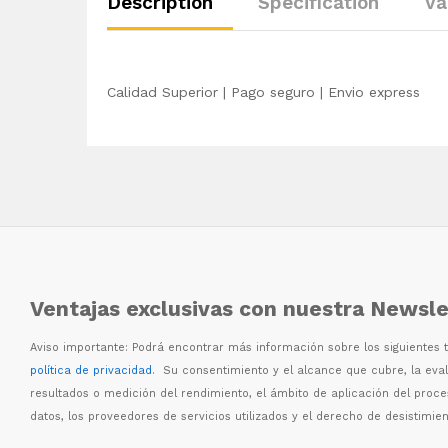
Description
Specification
Va
Calidad Superior | Pago seguro | Envio express
Ventajas exclusivas con nuestra Newsle
Aviso importante: Podr
á
encontrar m
á
s informaci
ó
n sobre los siguientes
política de privacidad
. Su consentimiento y el alcance que cubre, la eva
resultados o medici
ó
n del rendimiento, el
á
mbito de aplicaci
ó
n del proc
datos, los proveedores de servicios utilizados y el derecho de desistimien