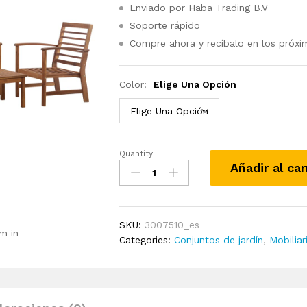
Enviado por Haba Trading B.V
Soporte rápido
Compre ahora y recíbalo en los próxi
Color:
Elige Una Opción
Quantity:
Juego
Añadir al car
de
muebles
de
jardín
SKU:
3007510_es
4
m in
Categories:
Conjuntos de jardín
,
Mobiliar
piezas
madera
maciza
de
acacia