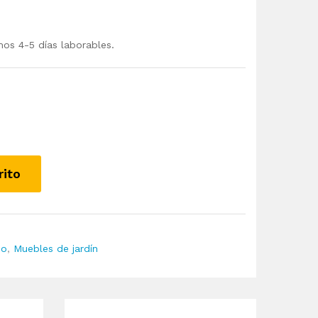
mos 4-5 días laborables.
rito
io
,
Muebles de jardín