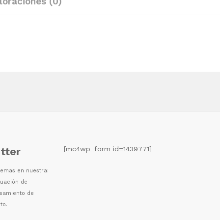
loraciones (0)
quantity
[mc4wp_form id=1439771]
tter
 temas en nuestra:
luaci
ó
n de
esamiento de
to.