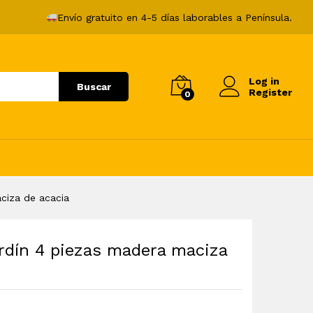
242,99
€
Añadir al carrito
Envío gratuito en 4-5 días laborables a Península.
Log in
Buscar
Register
0
ciza de acacia
rdín 4 piezas madera maciza