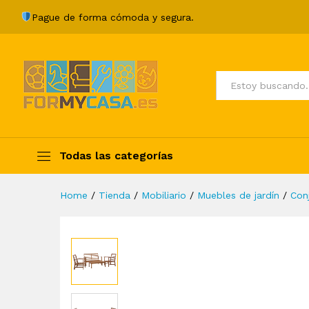
Juego de muebles de jardín 
Pague de forma cómoda y segura.
Description
Specification
Valoraci
Todos
Todas las categorías
Home
/
Tienda
/
Mobiliario
/
Muebles de jardín
/
Con