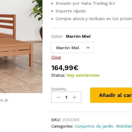
Enviado por Haba Trading B.V
Soporte rápido
Compre ahora y recíbalo en los próxi
Color:
Marrón Miel
Clear
164,99
€
Status:
Hay existencias
Quantity:
Juego
Añadir al car
de
m in
muebles
de
jardín
SKU:
3082395
3
Categories:
Conjuntos de jardín
,
Mobiliar
piezas