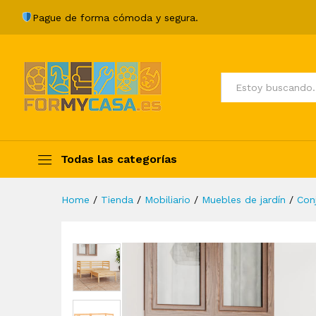
Juego de muebles de jardín 
Pague de forma cómoda y segura.
Description
Specification
Valoraci
Todos
Todas las categorías
Home
/
Tienda
/
Mobiliario
/
Muebles de jardín
/
Con