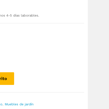
mos 4-5 días laborables.
rito
io
,
Muebles de jardín