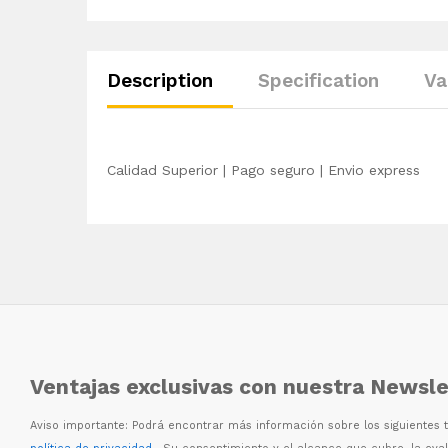
Description
Specification
Va
Calidad Superior | Pago seguro | Envio express
Ventajas exclusivas con nuestra Newsle
Aviso importante: Podr
á
encontrar m
á
s informaci
ó
n sobre los siguientes