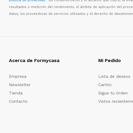
política de privacidad
. Su consentimiento y el alcance que cubre, la eva
resultados o medici
ó
n del rendimiento, el
á
mbito de aplicaci
ó
n del proc
datos, los proveedores de servicios utilizados y el derecho de desistimien
Acerca de Formycasa
Mi Pedido
Empresa
Lista de deseos
Newsletter
Carrito
Tienda
Sigue tu órden
Contacto
Vistos recientem