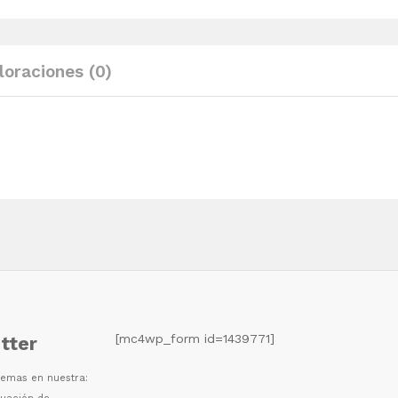
madera
maciza
de
loraciones (0)
pino
quantity
[mc4wp_form id=1439771]
tter
 temas en nuestra: