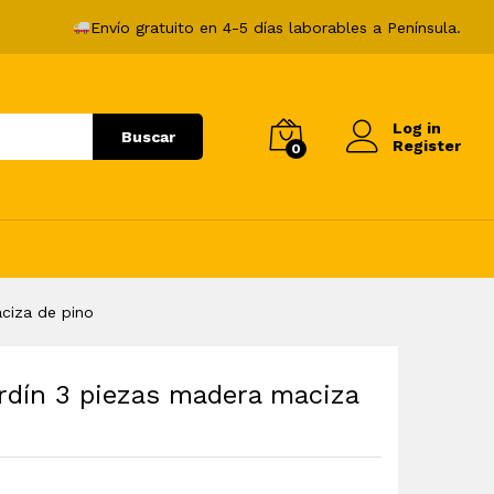
143,99
€
Añadir al carrito
Envío gratuito en 4-5 días laborables a Península.
Log in
Buscar
Register
0
ciza de pino
rdín 3 piezas madera maciza