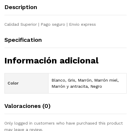
madera
Description
pino
maciza
quantity
Calidad Superior | Pago seguro | Envio express
Specification
Información adicional
Blanco, Gris, Marrón, Marrón miel,
Color
Marrón y antracita, Negro
Valoraciones (0)
Only logged in customers who have purchased this product
may leave a review.