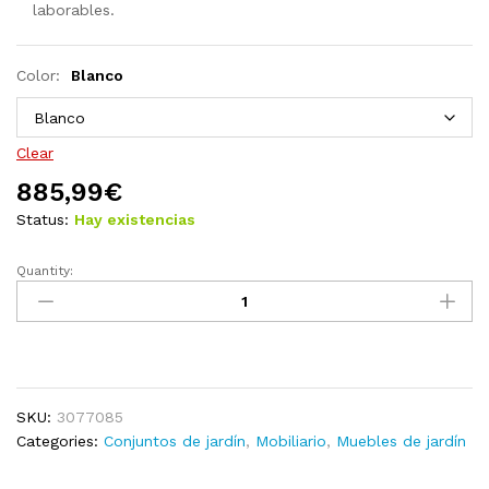
laborables.
Color:
Blanco
Clear
885,99
€
Status:
Hay existencias
Quantity:
Juego
de
muebles
de
jardín
11
SKU:
3077085
pzas
Categories:
Conjuntos de jardín
,
Mobiliario
,
Muebles de jardín
y
cojines