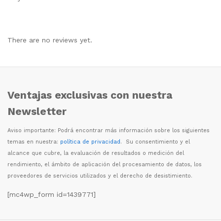
There are no reviews yet.
Ventajas exclusivas con nuestra
Newsletter
Aviso importante: Podr
á
encontrar m
á
s informaci
ó
n sobre los siguientes
temas en nuestra:
política de privacidad
. Su consentimiento y el
alcance que cubre, la evaluaci
ó
n de resultados o medici
ó
n del
rendimiento, el
á
mbito de aplicaci
ó
n del procesamiento de datos, los
proveedores de servicios utilizados y el derecho de desistimiento.
[mc4wp_form id=1439771]