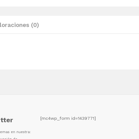
y
cojines
madera
loraciones (0)
pino
maciza
quantity
[mc4wp_form id=1439771]
tter
 temas en nuestra: