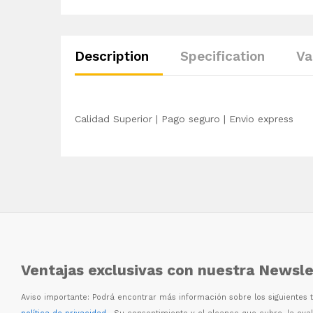
Description
Specification
Va
Calidad Superior | Pago seguro | Envio express
Ventajas exclusivas con nuestra Newsle
Aviso importante: Podr
á
encontrar m
á
s informaci
ó
n sobre los siguientes