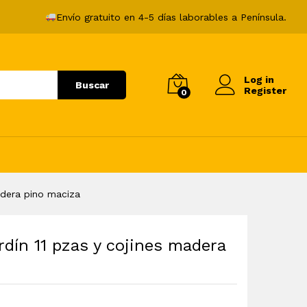
586,99
€
Añadir al carrito
Envío gratuito en 4-5 días laborables a Península.
Log in
Buscar
Register
0
adera pino maciza
dín 11 pzas y cojines madera