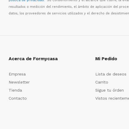
política de privacidad
. Su consentimiento y el alcance que cubre, la eva
resultados o medici
ó
n del rendimiento, el
á
mbito de aplicaci
ó
n del proc
datos, los proveedores de servicios utilizados y el derecho de desistimien
Acerca de Formycasa
Mi Pedido
Empresa
Lista de deseos
Newsletter
Carrito
Tienda
Sigue tu órden
Contacto
Vistos recientem