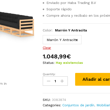
Enviado por Haba Trading B.V
Soporte rápido
Compre ahora y recíbalo en los próxi
Color:
Marrón Y Antracita
Clear
1.048,99
€
Status:
Hay existencias
Quantity:
Juego
Añadir al car
de
m in
muebles
de
jardín
SKU:
3083874
11
Categories:
Conjuntos de jardín
,
Mobiliar
pzas