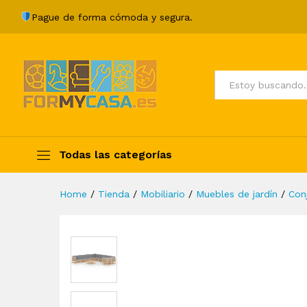
Juego de muebles de jardín 1
Pague de forma cómoda y segura.
Description
Specification
Valoraci
Todos
Todas las categorías
Home
/
Tienda
/
Mobiliario
/
Muebles de jardín
/
Con