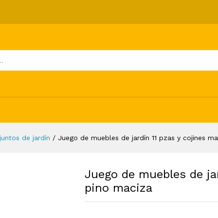
1 pzas y cojines madera pino maciza
ones (0)
juntos de jardín
/
Juego de muebles de jardín 11 pzas y cojines m
Juego de muebles de jar
pino maciza