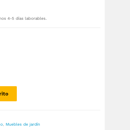
mos 4-5 días laborables.
rito
io
,
Muebles de jardín