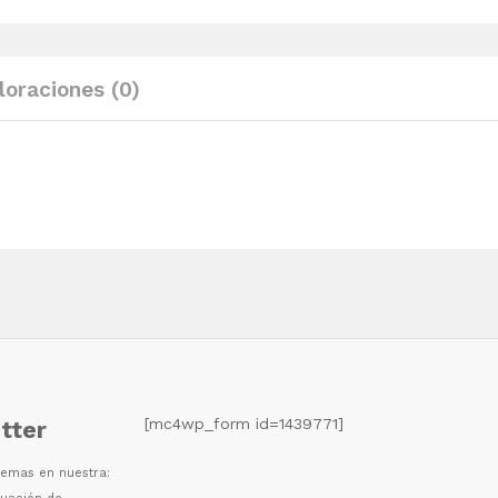
y
cojines
madera
loraciones (0)
maciza
pino
quantity
[mc4wp_form id=1439771]
tter
 temas en nuestra: