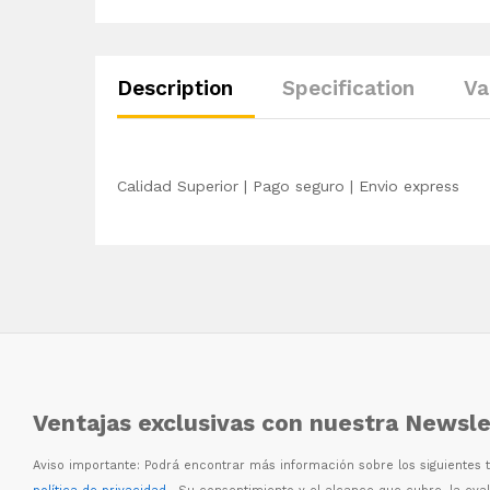
Description
Specification
Va
Calidad Superior | Pago seguro | Envio express
Ventajas exclusivas con nuestra Newsle
Aviso importante: Podr
á
encontrar m
á
s informaci
ó
n sobre los siguientes