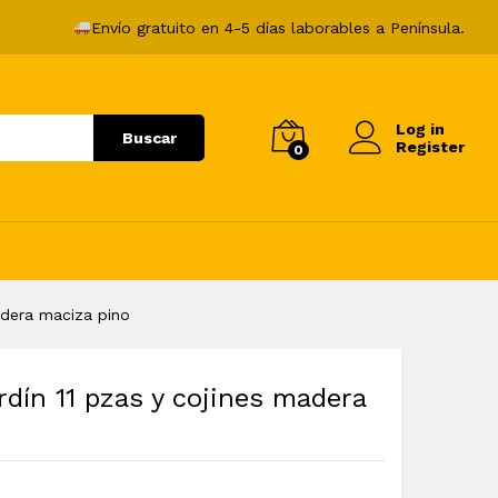
853,99
€
Añadir al carrito
Envío gratuito en 4-5 días laborables a Península.
Log in
Buscar
Register
0
adera maciza pino
dín 11 pzas y cojines madera