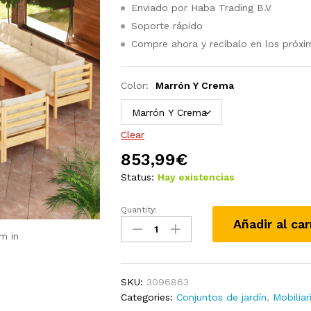
Enviado por Haba Trading B.V
Soporte rápido
Compre ahora y recíbalo en los próxi
Color:
Marrón Y Crema
Clear
853,99
€
Status:
Hay existencias
Quantity:
Juego
Añadir al car
de
m in
muebles
de
jardín
SKU:
3096863
11
Categories:
Conjuntos de jardín
,
Mobiliar
pzas