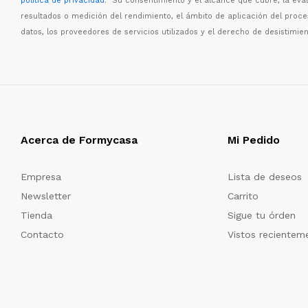
política de privacidad
. Su consentimiento y el alcance que cubre, la eva
resultados o medici
ó
n del rendimiento, el
á
mbito de aplicaci
ó
n del proc
datos, los proveedores de servicios utilizados y el derecho de desistimien
Acerca de Formycasa
Mi Pedido
Empresa
Lista de deseos
Newsletter
Carrito
Tienda
Sigue tu órden
Contacto
Vistos recientem