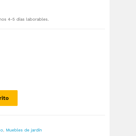
mos 4-5 días laborables.
rito
io
,
Muebles de jardín