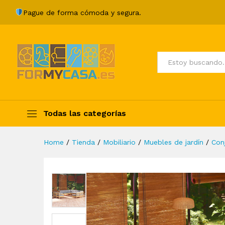
Juego de muebles de jardín 1
Pague de forma cómoda y segura.
Description
Specification
Valoraci
Todos
Todas las categorías
Home
/
Tienda
/
Mobiliario
/
Muebles de jardín
/
Con