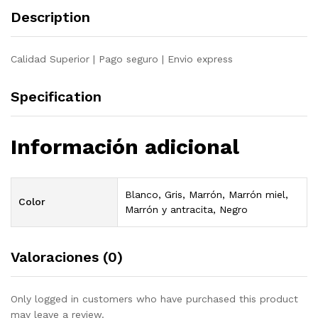
madera
Description
pino
maciza
quantity
Calidad Superior | Pago seguro | Envio express
Specification
Información adicional
Blanco, Gris, Marrón, Marrón miel,
Color
Marrón y antracita, Negro
Valoraciones (0)
Only logged in customers who have purchased this product
may leave a review.