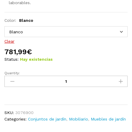
laborables.
Color:
Blanco
Clear
781,99
€
Status:
Hay existencias
Quantity:
Juego
de
muebles
de
jardín
10
SKU:
3076900
pzas
Categories:
Conjuntos de jardín
,
Mobiliario
,
Muebles de jardín
y
cojines