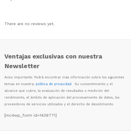
There are no reviews yet.
Ventajas exclusivas con nuestra
Newsletter
Aviso importante: Podr
á
encontrar m
á
s informaci
ó
n sobre los siguientes
temas en nuestra:
política de privacidad
. Su consentimiento y el
alcance que cubre, la evaluaci
ó
n de resultados o medici
ó
n del
rendimiento, el
á
mbito de aplicaci
ó
n del procesamiento de datos, los
proveedores de servicios utilizados y el derecho de desistimiento.
[mc4wp_form id=1439771]