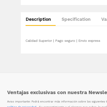
Description
Specification
Va
Calidad Superior | Pago seguro | Envio express
Ventajas exclusivas con nuestra Newsle
Aviso importante: Podr
á
encontrar m
á
s informaci
ó
n sobre los siguientes