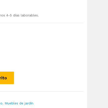
mos 4-5 días laborables.
rito
io
,
Muebles de jardín