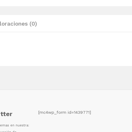
y
cojines
madera
loraciones (0)
pino
maciza
quantity
[mc4wp_form id=1439771]
tter
 temas en nuestra: