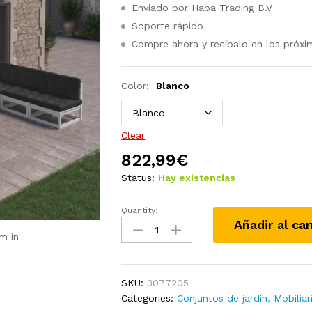
Enviado por Haba Trading B.V
Soporte rápido
Compre ahora y recíbalo en los próxi
Color:
Blanco
Clear
822,99
€
Status:
Hay existencias
Quantity:
Juego
Añadir al car
de
m in
muebles
de
jardín
SKU:
3077205
10
Categories:
Conjuntos de jardín
,
Mobiliar
pzas