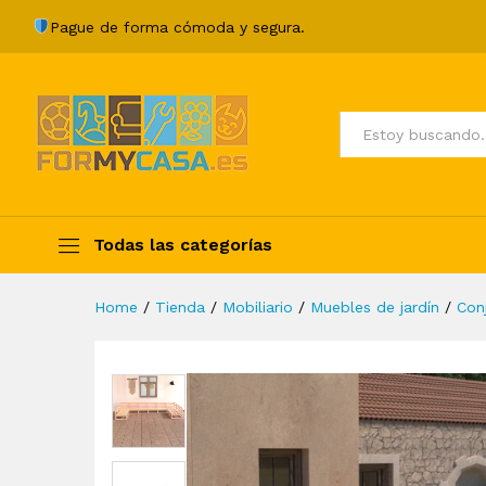
Juego de muebles de jardín 1
Pague de forma cómoda y segura.
Description
Specification
Valoraci
Todos
Todas las categorías
Home
/
Tienda
/
Mobiliario
/
Muebles de jardín
/
Con