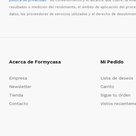
política de privacidad
. Su consentimiento y el alcance que cubre, la eva
resultados o medici
ó
n del rendimiento, el
á
mbito de aplicaci
ó
n del proc
datos, los proveedores de servicios utilizados y el derecho de desistimien
Acerca de Formycasa
Mi Pedido
Empresa
Lista de deseos
Newsletter
Carrito
Tienda
Sigue tu órden
Contacto
Vistos recientem