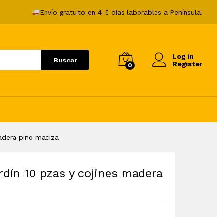
590,99
€
Añadir al carrito
Envío gratuito en 4-5 días laborables a Península.
Log in
Buscar
Register
0
adera pino maciza
rdín 10 pzas y cojines madera