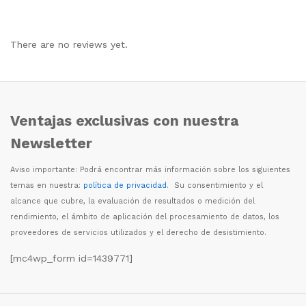
There are no reviews yet.
Ventajas exclusivas con nuestra
Newsletter
Aviso importante: Podr
á
encontrar m
á
s informaci
ó
n sobre los siguientes
temas en nuestra:
política de privacidad
. Su consentimiento y el
alcance que cubre, la evaluaci
ó
n de resultados o medici
ó
n del
rendimiento, el
á
mbito de aplicaci
ó
n del procesamiento de datos, los
proveedores de servicios utilizados y el derecho de desistimiento.
[mc4wp_form id=1439771]