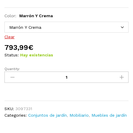
Color:
Marrón Y Crema
Clear
793,99
€
Status:
Hay existencias
Quantity:
Juego
de
muebles
de
jardín
10
SKU:
3097331
pzas
Categories:
Conjuntos de jardín
,
Mobiliario
,
Muebles de jardín
y
cojines
madera