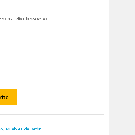
mos 4-5 días laborables.
rito
io
,
Muebles de jardín