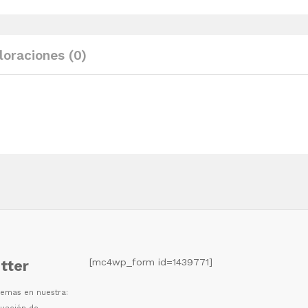
y
cojines
madera
loraciones (0)
maciza
pino
quantity
[mc4wp_form id=1439771]
tter
 temas en nuestra: