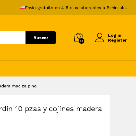
814,99
€
Añadir al carrito
Envío gratuito en 4-5 días laborables a Península.
Log in
Buscar
Register
0
adera maciza pino
rdín 10 pzas y cojines madera