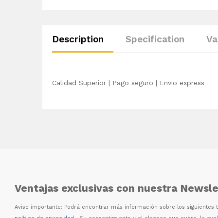
Description
Specification
Va
Calidad Superior | Pago seguro | Envio express
Ventajas exclusivas con nuestra Newsle
Aviso importante: Podr
á
encontrar m
á
s informaci
ó
n sobre los siguientes