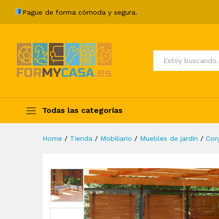
Juego de muebles de jardín 1
Pague de forma cómoda y segura.
Description
Specification
Valoraci
Todos
Todas las categorías
Home
/
Tienda
/
Mobiliario
/
Muebles de jardín
/
Con