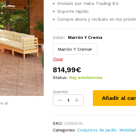
Enviado por Haba Trading B.V
Soporte rápido
Compre ahora y recíbalo en los próxi
Color:
Marrón Y Crema
Clear
814,99
€
Status:
Hay existencias
Quantity:
Juego
Añadir al car
de
m in
muebles
de
jardín
SKU:
3096839
10
Categories:
Conjuntos de jardín
,
Mobiliar
pzas