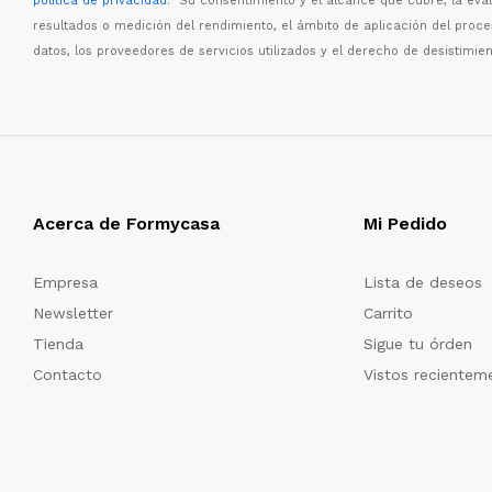
política de privacidad
. Su consentimiento y el alcance que cubre, la eva
resultados o medici
ó
n del rendimiento, el
á
mbito de aplicaci
ó
n del proc
datos, los proveedores de servicios utilizados y el derecho de desistimien
Acerca de Formycasa
Mi Pedido
Empresa
Lista de deseos
Newsletter
Carrito
Tienda
Sigue tu órden
Contacto
Vistos recientem