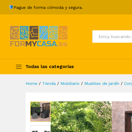
Juego de comedor para jardín 
Pague de forma cómoda y segura.
Description
Specification
Valoraci
Todos
Todas las categorías
Home
/
Tienda
/
Mobiliario
/
Muebles de jardín
/
Con