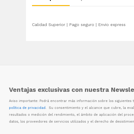
Calidad Superior | Pago seguro | Envio express
Ventajas exclusivas con nuestra Newsle
Aviso importante: Podr
á
encontrar m
á
s informaci
ó
n sobre los siguientes
política de privacidad
. Su consentimiento y el alcance que cubre, la eva
resultados o medici
ó
n del rendimiento, el
á
mbito de aplicaci
ó
n del proc
datos, los proveedores de servicios utilizados y el derecho de desistimien