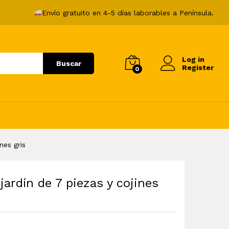
1.070,99
€
Envío gratuito en 4-5 días laborables a Península.
Log in
Buscar
Register
0
nes gris
ardín de 7 piezas y cojines