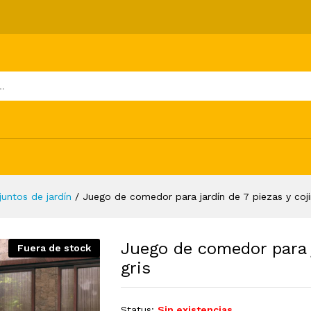
de 7 piezas y cojines gris
ones (0)
juntos de jardín
/
Juego de comedor para jardín de 7 piezas y coji
Juego de comedor para j
Fuera de stock
gris
Status:
Sin existencias