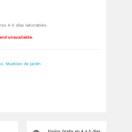
mos 4-5 días laborables.
 and unavailable.
io
,
Muebles de jardín
Envíos Gratis en 4 a 5 días