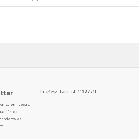
[mc4wp_form id=1439771]
tter
 temas en nuestra:
luaci
ó
n de
esamiento de
to.