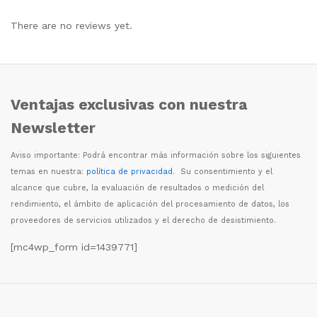
There are no reviews yet.
Ventajas exclusivas con nuestra
Newsletter
Aviso importante: Podr
á
encontrar m
á
s informaci
ó
n sobre los siguientes
temas en nuestra:
política de privacidad
. Su consentimiento y el
alcance que cubre, la evaluaci
ó
n de resultados o medici
ó
n del
rendimiento, el
á
mbito de aplicaci
ó
n del procesamiento de datos, los
proveedores de servicios utilizados y el derecho de desistimiento.
[mc4wp_form id=1439771]