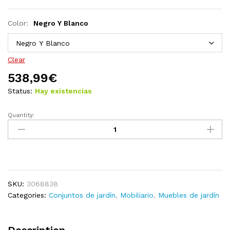
Color:
Negro Y Blanco
Clear
538,99
€
Status:
Hay existencias
Quantity:
Juego
de
comedor
para
jardín
de
SKU:
3068838
7
Categories:
Conjuntos de jardín
,
Mobiliario
,
Muebles de jardín
piezas
negro
quantity