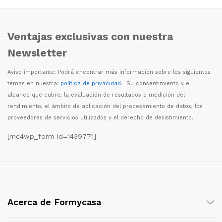
Ventajas exclusivas con nuestra
Newsletter
Aviso importante: Podr
á
encontrar m
á
s informaci
ó
n sobre los siguientes
temas en nuestra:
política de privacidad
. Su consentimiento y el
alcance que cubre, la evaluaci
ó
n de resultados o medici
ó
n del
rendimiento, el
á
mbito de aplicaci
ó
n del procesamiento de datos, los
proveedores de servicios utilizados y el derecho de desistimiento.
[mc4wp_form id=1439771]
Acerca de Formycasa