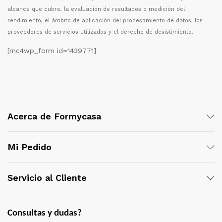
alcance que cubre, la evaluaci
ó
n de resultados o medici
ó
n del
rendimiento, el
á
mbito de aplicaci
ó
n del procesamiento de datos, los
proveedores de servicios utilizados y el derecho de desistimiento.
[mc4wp_form id=1439771]
Acerca de Formycasa
Mi Pedido
Servicio al Cliente
Consultas y dudas?